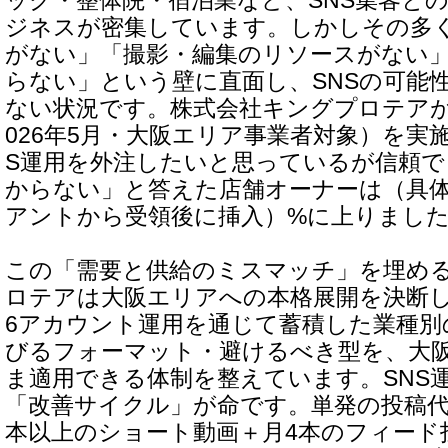
ック・整体院・宿泊業など、SNS集客と
ジネスが密集しています。しかしその多
がない」「撮影・編集のリソースがない
らない」という壁に直面し、SNSの可能
ない状況です。株式会社キングプロテアが
026年5月・大阪エリア事業者対象）を実
S運用を外注したいと思っているが信頼で
からない」と答えた店舗オーナーは（具
アントから受領後に挿入）%に上りまし
この「需要と供給のミスマッチ」を埋め
ロテアは大阪エリアへの本格展開を決断し
6アカウント運用を通じて蓄積した業種別
びるフォーマット・避けるべき型を、大
ま適用できる体制を整えています。SNS
「改善サイクル」が命です。単発の投稿代
本以上のショート動画＋月4本のフィード