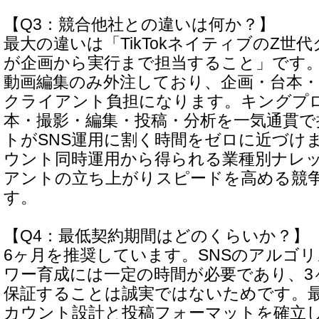
【Q3：競合他社との違いは何か？】
最大の違いは「TikTokネイティブのZ世
が企画から実行まで担当すること」です
動画編集のみ外注しており、企画・台本
クライアント負担になります。キングプ
本・撮影・編集・投稿・分析を一気通貫で
トがSNS運用に割く時間をゼロに近づけま
ウント同時運用から得られる業種別ナレ
アントの立ち上がりスピードを高める競
す。
【Q4：最低契約期間はどのくらいか？】
6ヶ月を推奨しています。SNSのアルゴ
ワー育成には一定の時間が必要であり、3
保証することは誠実ではないためです。最
カウント設計と投稿フォーマットを確立し