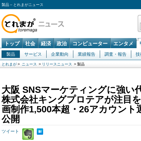
製品 – とれまがニュース
トップ
社会
経済
政治
コンピューター
エンタメ
製品
サービス
企業動向
業績報告
調査・報告
技
とれまが
>
ニュース
>
リリースニュース
> 製品
大阪 SNSマーケティングに強い
株式会社キングプロテアが注目を
画制作1,500本超・26アカウン
公開
ツイート