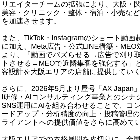
リエイターチームの拡張により、大阪・
美容・クリニック・整体・宿泊・小売な
を加速させます。
また、TikTok・Instagramのショート動
に加え、Meta広告・公式LINE構築・ME
より、「動画でバズらせる→広告で刈り取る
トさせる→MEOで近隣集客を強化する」
客設計を大阪エリアの店舗に提供してい
さらに、2026年5月より屋号「AX Japa
I研修・AIコンサルティング事業とのシナ
SNS運用にAIを組み合わせることで、コ
ードアップ・分析精度の向上・投稿管理
ライアントへの提供価値をさらに高めて
大阪エリアでの本格展開を皮切りに、全