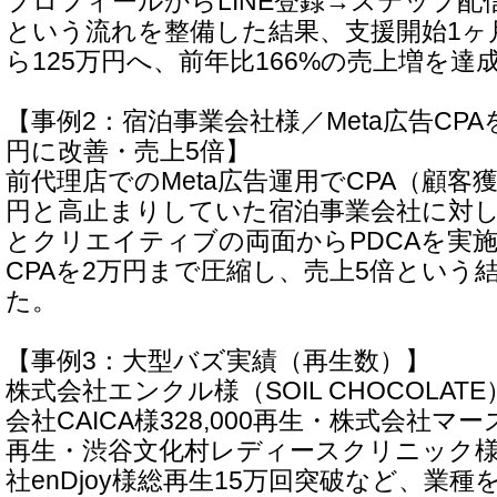
プロフィールからLINE登録→ステップ配
という流れを整備した結果、支援開始1ヶ
ら125万円へ、前年比166%の売上増を達
【事例2：宿泊事業会社様／Meta広告CPA
円に改善・売上5倍】
前代理店でのMeta広告運用でCPA（顧客
円と高止まりしていた宿泊事業会社に対
とクリエイティブの両面からPDCAを実
CPAを2万円まで圧縮し、売上5倍という
た。
【事例3：大型バズ実績（再生数）】
株式会社エンクル様（SOIL CHOCOLATE）
会社CAICA様328,000再生・株式会社マー
再生・渋谷文化村レディースクリニック様7
社enDjoy様総再生15万回突破など、業