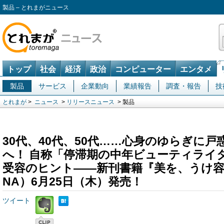
製品 – とれまがニュース
トップ
社会
経済
政治
コンピューター
エンタメ
製品
サービス
企業動向
業績報告
調査・報告
技
とれまが
>
ニュース
>
リリースニュース
> 製品
30代、40代、50代……心身のゆらぎに
へ！ 自称「停滞期の中年ビューティライ
受容のヒント――新刊書籍『美を、うけ容
NA）6月25日（木）発売！
ツイート