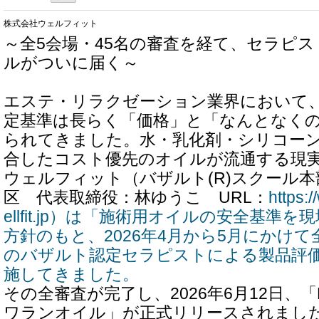
株式会社ウェルフィット
～全5会場・45名の審査を経て、セラピ
ルがついに届く～
エステ・リラクゼーション業界において
定基準は長らく「価格」と「なんとなく
られてきました。水・乳化剤・シリコー
合したコスト優先のオイルが流通する現
ウェルフィット（バザルト(R)スクール
区 代表取締役：林ゆうこ URL：
https:
ellfit.jp）は「施術用オイルの安全基準
方針のもと、2026年4月から5月にかけて
のバザルト認定セラピストによる製品評
施してきました。
その全審査が完了し、2026年6月12日、「P's
ワランオイル」が正式リリースされまし