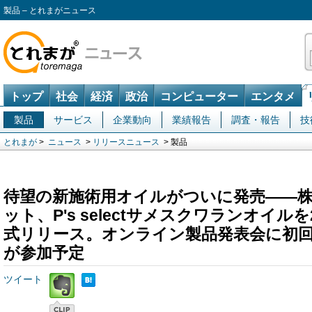
製品 – とれまがニュース
トップ
社会
経済
政治
コンピューター
エンタメ
製品
サービス
企業動向
業績報告
調査・報告
技
とれまが
>
ニュース
>
リリースニュース
> 製品
待望の新施術用オイルがついに発売――
ット、P's selectサメスクワランオイルを
式リリース。オンライン製品発表会に初回5
が参加予定
ツイート