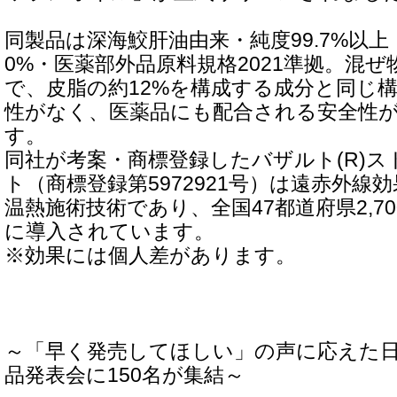
同製品は深海鮫肝油由来・純度99.7%以上
0%・医薬部外品原料規格2021準拠。混
で、皮脂の約12%を構成する成分と同じ
性がなく、医薬品にも配合される安全性
す。
同社が考案・商標登録したバザルト(R)
ト（商標登録第5972921号）は遠赤外線
温熱施術技術であり、全国47都道府県2,7
に導入されています。
※効果には個人差があります。
～「早く発売してほしい」の声に応えた
品発表会に150名が集結～