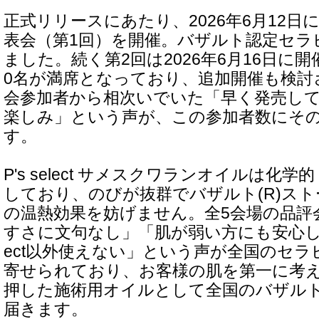
正式リリースにあたり、2026年6月12
表会（第1回）を開催。バザルト認定セラ
ました。続く第2回は2026年6月16日に
0名が満席となっており、追加開催も検討
会参加者から相次いでいた「早く発売し
楽しみ」という声が、この参加者数にそ
す。
P's select サメスクワランオイルは化
しており、のびが抜群でバザルト(R)ス
の温熱効果を妨げません。全5会場の品評
すさに文句なし」「肌が弱い方にも安心して使
ect以外使えない」という声が全国のセ
寄せられており、お客様の肌を第一に考
押した施術用オイルとして全国のバザル
届きます。