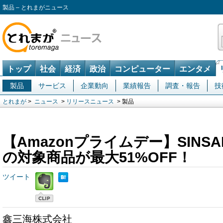
製品 – とれまがニュース
トップ
社会
経済
政治
コンピューター
エンタメ
製品
サービス
企業動向
業績報告
調査・報告
技
とれまが
>
ニュース
>
リリースニュース
> 製品
【Amazonプライムデー】SINSA
の対象商品が最大51%OFF！
ツイート
鑫三海株式会社