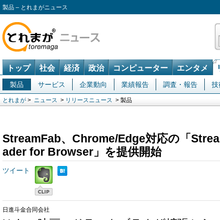
製品 – とれまがニュース
トップ
社会
経済
政治
コンピューター
エンタメ
製品
サービス
企業動向
業績報告
調査・報告
技
とれまが
>
ニュース
>
リリースニュース
> 製品
StreamFab、Chrome/Edge対応の「Stream
ader for Browser」を提供開始
ツイート
日進斗金合同会社