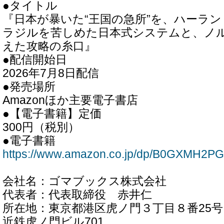
●タイトル
『日本が暴いた“王国の急所”を、ハーラ
ラジルを苦しめた日本式システムと、ノ
えた攻略の糸口』
●配信開始日
2026年7月8日配信
●発売場所
Amazonほか主要電子書店
●【電子書籍】定価
300円（税別）
●電子書籍
https://www.amazon.co.jp/dp/B0GXMH2P
会社名：ゴマブックス株式会社
代表者：代表取締役 赤井仁
所在地：東京都港区虎ノ門３丁目８番25号
近鉄虎ノ門ビル701