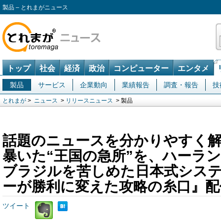
製品 – とれまがニュース
トップ
社会
経済
政治
コンピューター
エンタメ
製品
サービス
企業動向
業績報告
調査・報告
技
とれまが
>
ニュース
>
リリースニュース
> 製品
話題のニュースを分かりやすく解
暴いた“王国の急所”を、ハーラ
ブラジルを苦しめた日本式シス
ーが勝利に変えた攻略の糸口』配
ツイート