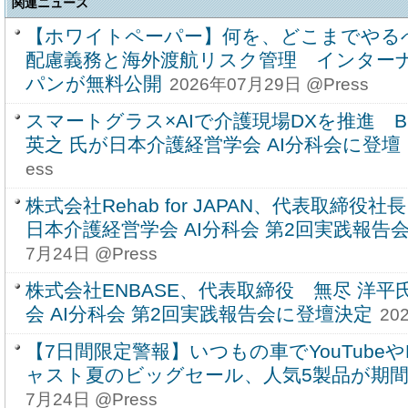
関連ニュース
【ホワイトペーパー】何を、どこまでやる
配慮義務と海外渡航リスク管理 インターナ
パンが無料公開
2026年07月29日 @Press
スマートグラス×AIで介護現場DXを推進 BS
英之 氏が日本介護経営学会 AI分科会に登壇
ess
株式会社Rehab for JAPAN、代表取締役社
日本介護経営学会 AI分科会 第2回実践報告
7月24日 @Press
株式会社ENBASE、代表取締役 無尽 洋
会 AI分科会 第2回実践報告会に登壇決定
20
【7日間限定警報】いつもの車でYouTubeやN
ャスト夏のビッグセール、人気5製品が期
7月24日 @Press