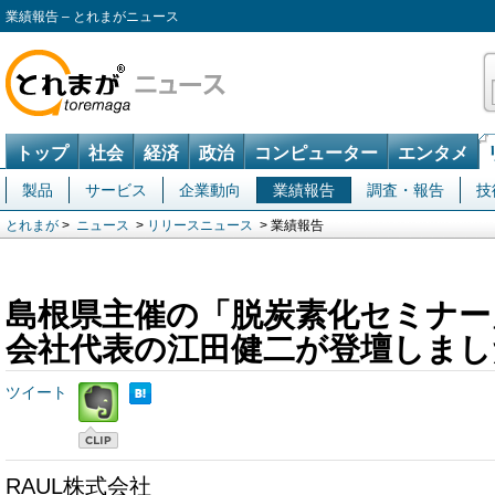
業績報告 – とれまがニュース
トップ
社会
経済
政治
コンピューター
エンタメ
製品
サービス
企業動向
業績報告
調査・報告
技
とれまが
>
ニュース
>
リリースニュース
> 業績報告
島根県主催の「脱炭素化セミナー
会社代表の江田健二が登壇しまし
ツイート
RAUL株式会社