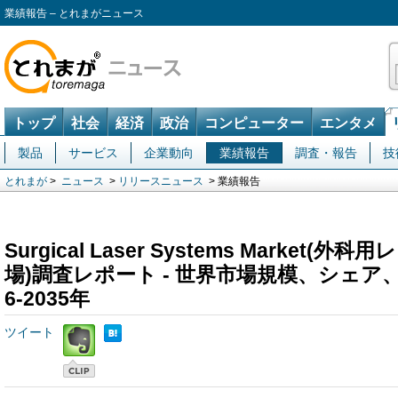
業績報告 – とれまがニュース
トップ
社会
経済
政治
コンピューター
エンタメ
製品
サービス
企業動向
業績報告
調査・報告
技
とれまが
>
ニュース
>
リリースニュース
> 業績報告
Surgical Laser Systems Market
場)調査レポート - 世界市場規模、シェア
6-2035年
ツイート