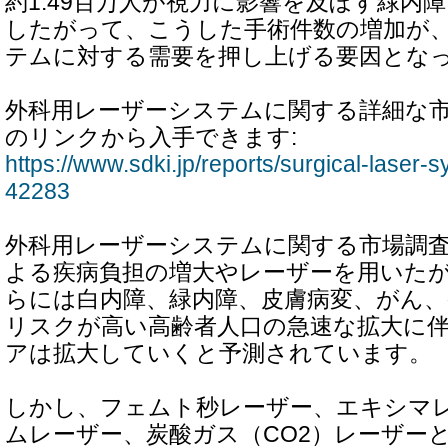
約1.49百万人が視力に影響を及ぼす緑内
したがって、こうした手術件数の増加が
テムに対する需要を押し上げる要因とな
外科用レーザーシステムに関する詳細な
のリンクから入手できます:
https://www.sdki.jp/reports/surgical-laser
42283
外科用レーザーシステムに関する市場調
よる疾病負担の増大やレーザーを用いた
らには白内障、緑内障、皮膚病変、がん、
リスクが高い高齢者人口の急速な拡大に
アは拡大していくと予測されています。
しかし、フェムト秒レーザー、エキシマ
ムレーザー、炭酸ガス（CO2）レーザー