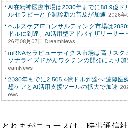
AI在精神医療市場は2030年までに88.9
ルセラピーと予測診断の普及が加速
2026年
ヘルスケアITコンサルティング市場は2030年
ドルに到達、AI活用型アドバイザリーサー
26年08月07日 DreamNews
mRNAセラピューティクス市場は高リスク
ソナライズドがんワクチンの開発により加
eamNews
2030年までに2,505.4億ドル到達へ:遠
想ケアとAI活用支援ツールの拡大で加速
20
ews
とれまがニュースは、時事通信社、カブ知恵