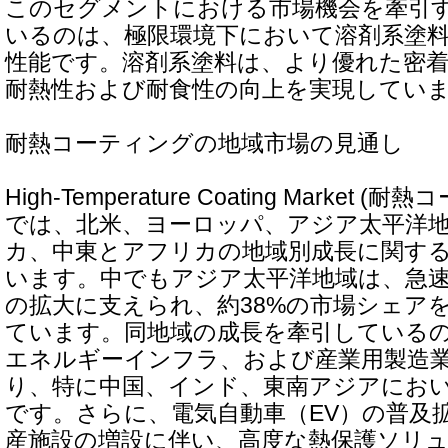
このセグメントにおける市場機会を牽引
いるのは、極限環境下において溶剤系塗
性能です。溶剤系塗料は、より優れた密
耐熱性および耐食性の向上を実現してい
耐熱コーティングの地域市場の見通し
High-Temperature Coating Market
では、北米、ヨーロッパ、アジア太平洋
カ、中東とアフリカの地域別成長に関す
います。中でもアジア太平洋地域は、急
の拡大に支えられ、約38%の市場シェア
ています。同地域の成長を牽引している
エネルギーインフラ、および産業用製造
り、特に中国、インド、東南アジアにお
です。さらに、電気自動車（EV）の普及
産施設の増設に伴い、高度な熱保護ソリ