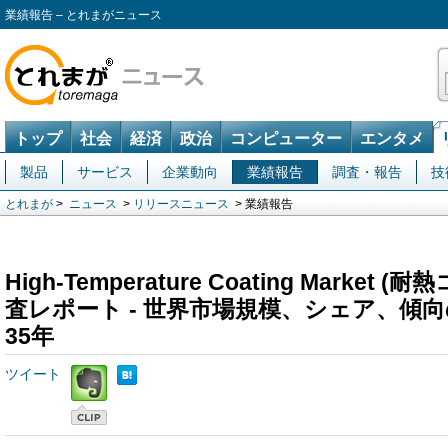
業績報告 – とれまがニュース
トップ
社会
経済
政治
コンピューター
エンタメ
製品
サービス
企業動向
業績報告
調査・報告
技
とれまが
>
ニュース
>
リリースニュース
> 業績報告
High-Temperature Coating Marke
査レポート - 世界市場規模、シェア、傾向の
35年
ツイート