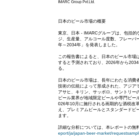
IMARC Group Pvt.Ltd.
日本のビール市場の概要
東京、日本 - IMARCグループは、包
ジ、生産量、アルコール度数、フレーバー、
年～2034年」を発表しました。
この報告書によると、日本のビール市場は20
すると予測されており、2026年から203
る。
日本のビール市場は、長年にわたる消費
技術の伝統によって形成された、アジア
アサヒ、キリン、サッポロ、サントリーの
ビール業界が地域限定ビールや専門ビー
026年10月に施行される画期的な酒税
え、プレミアムビールとスタンダードビ
ます。
詳細な分析については、本レポートの無料
eport/ja/japan-beer-market/requestsamp