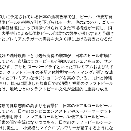
6年10月に予定されている日本の酒税改革では、ビール、低麦芽発
標準ビールの税率が引き下げられる一方、他の2つのカテゴリー
長年価格差によって特徴づけられてきた市場構造が一変し、消
、大手4社による低価格ビール市場での競争が激化すると予想さ
ーとプレミアムラガーの需要を大きく押し上げる要因となるだ
嗜好の洗練度向上と可処分所得の増加が、日本のビール市場に
ている。市場はラガービールが約90%のシェアを占め、サン
 えびす、アサヒ スーパードライといったプレミアムおよびミド
時に、クラフトビールの革新と体験型マーケティングが新たな成
ティとプレミアムなポジショニングを高めている。九州と沖縄
ており、観光に関連した飲食店での消費と福岡のクラフトビール
れは、地域ごとのクラフトビール文化が全国的に重要な成長エ
。
者動向健康志向の高まりを背景に、日本の低アルコールビール
している。日本のコンビニエンスストアやスーパーマーケット
販売網を誇り、ノンアルコールビールや低アルコールビール
門家の間で主流になりつつある。日本のクラフトビールシーン
かけに誕生し、小規模なマイクロブルワリーが繁栄するようにな