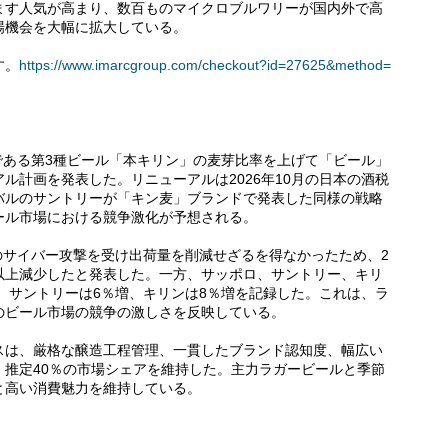
ます人気が高まり、数百ものマイクロブルワリーが国内外で高
場機会を大幅に拡大している。
す。
https://www.imarcgroup.com/checkout?id=27625&method=
品である第3種ビール「本キリン」の麦芽比率を上げて「ビール」
ル計画を発表した。リニューアルは2026年10月の日本の酒税
バルのサントリーが「キン麦」ブランドで発表した同様の戦略
ール市場における競争激化が予想される。
へのサイバー攻撃を受け出荷量を削減せざるを得なかったため、2
0％以上減少したと発表した。一方、サッポロ、サントリー、キリ
し、サントリーは6％増、キリンは8％増を記録した。これは、ラ
のビール市場の競争の激しさを反映している。
スは、厳格な醸造工程管理、一貫したブランド認知度、幅広い
、推定40％の市場シェアを維持した。主力ラガービールと季節
と高い消費魅力を維持している。