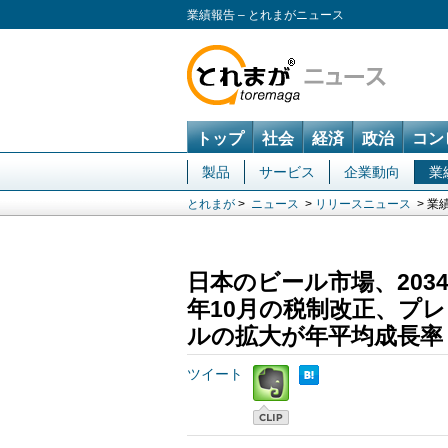
業績報告 – とれまがニュース
トップ
社会
経済
政治
コン
製品
サービス
企業動向
業
とれまが
>
ニュース
>
リリースニュース
> 業
日本のビール市場、2034年
年10月の税制改正、プ
ルの拡大が年平均成長率（
ツイート