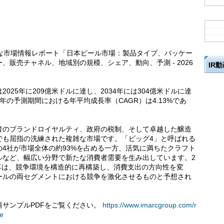
括的な市場情報レポート「日本ビール市場：製品タイプ、パッケー
販売チャネル、地域別の規模、シェア、動向、予測 - 2026
IR
25年に209億米ドルに達し、2034年には304億米ドルに達
4年の予測期間における年平均成長率（CAGR）は4.13%であ
者のブランドロイヤルティ、政府の税制、そして卓越した醸造
でも屈指の洗練された複雑な市場です。「ビッグ4」と呼ばれる
4社が市場全体の約93%を占める一方、活気に満ちたクラフト
ルなど、幅広い分野で新たな消費者需要を生み出しています。2
改革は、競争環境を構造的に再構築し、消費支出の方向性を変
ールの両セグメントにおける競争を激化させるものと予想され
サンプルPDFをご覧ください。
https://www.imarcgroup.com/r
le