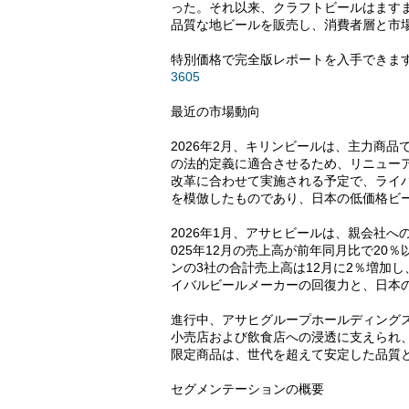
った。それ以来、クラフトビールはます
品質な地ビールを販売し、消費者層と市
特別価格で完全版レポートを入手できま
3605
最近の市場動向
2026年2月、キリンビールは、主力商
の法的定義に適合させるため、リニューア
改革に合わせて実施される予定で、ライ
を模倣したものであり、日本の低価格ビ
2026年1月、アサヒビールは、親会社
025年12月の売上高が前年同月比で2
ンの3社の合計売上高は12月に2％増加
イバルビールメーカーの回復力と、日本
進行中、アサヒグループホールディング
小売店および飲食店への浸透に支えられ
限定商品は、世代を超えて安定した品質
セグメンテーションの概要