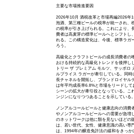
主要な市場推進要因
2026年10月 酒税改革と市場再編202
泡酒、第三種ビールの税率が統一され、
の税率が引き上げられる。これにより、
費者は高麦芽の標準ビールへとシフトし
れる。この構造変化は、今後、標準ラガ
ろう。
高級化とクラフトビールの成長消費者の
おける持続的な高級化トレンドを後押しし
トリー ザ プレミアム モルツ、サッポロ
ルプライス ラガーが牽引している。同
長チャネルを開拓し、ブランドロイヤル
は年平均成長率6.8%と市場をリードし
シーンの拡大が牽引役となっている。こ
ンジンになりつつあることを示している
ノンアルコールビールと健康志向の消費
やノンアルコールビールへの需要が急増
のネットワークは他に類を見ないほどの
は、若い世代、女性、健康意識の高い専
は、1994年の醸造免許法の緩和をきっ