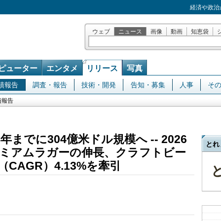
経済や政治
ウェブ
ニュース
画像
動画
知恵袋
ピューター
エンタメ
リリース
写真
績報告
調査・報告
技術・開発
告知・募集
人事
そ
績報告
までに304億米ドル規模へ -- 2026
とれ
レミアムラガーの伸長、クラフトビー
CAGR）4.13%を牽引