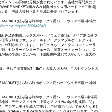
セグメントの詳細な分析が含まれています。当社の専門家によ
HARDWARE MARKET(組み込み制御ボックス用ハードウェア市場)
ョン別、設計の複雑さ別と地域に分割されています。
DWARE MARKET(組み込み制御ボックス用ハードウェア市場)市場の
.jp/sample-request-590642349
are Market(組み込み制御ボックス用ハードウェア市場)、タイプ別に基づ
ル信号プロセッサ、フィールドプログラマブルゲートアレイ、
サに分割されています。これらのうち、マイクロコントローラ
制御、センサーインターフェース、産業オートメーション、ロ
が極めて高いことから、予測期間を通じて38%という最大の
。
展、そして産業用IoT（IIoT）の導入拡大が、このセグメントの
DWARE MARKET(組み込み制御ボックス用ハードウェア市場)の地域
DWARE MARKET(組み込み制御ボックス用ハードウェア市場) 市場調
洋地域、ラテンアメリカ、中東とアフリカの地域別成長に関す
で、アジア太平洋地域の市場は、予測期間において最大となる3
長率（CAGR）である6%を記録すると予測されています。この