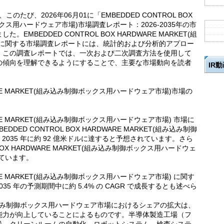
は、このたび、2026年06月01に「EMBEDDED CONTROL BOX
ボックス用ハードウェア市場)市場調査レポート：2026-2035年の市
MBEDDED CONTROL BOX HARDWARE MARKET(組
)に関する市場調査レポートには、統計的および分析的アプロー
。この調査レポートでは、一次および二次調査方法を使用して
の傾向を理解できるようにすることで、主要な市場動向を読者
IR
DWARE MARKET(組み込み制御ボックス用ハードウェア市場)市場の
DWARE MARKET(組み込み制御ボックス用ハードウェア市場) 市場に
ED CONTROL BOX HARDWARE MARKET(組み込み制御
2035 年に約 92 億米ドルに達すると予想されています。さら
L BOX HARDWARE MARKET(組み込み制御ボックス用ハードウェ
っています。
DWARE MARKET(組み込み制御ボックス用ハードウェア市場) に関す
35 年の予測期間中に約 5.4% の CAGR で成長するとも述べら
と、組み込み制御ボックス用ハードウェア市場におけるシェアの拡大は、
能力が向上していることによるものです。半導体製造工場（フ