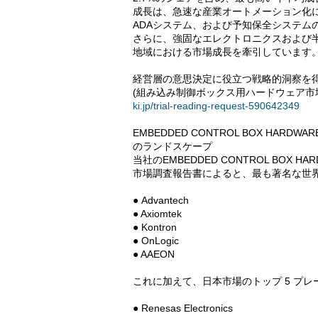
成長は、急速な産業オートメーション化に
ADAシステム、および予知保全システム
さらに、強固なエレクトロニクスおよび
地域における市場成長を牽引しています
経営層の意思決定に役立つ戦略的洞察を得るため、
(組み込み制御ボックス用ハードウェア市
ki.jp/trial-reading-request-590642349
EMBEDDED CONTROL BOX HAR
のランドスケープ
当社のEMBEDDED CONTROL BOX 
市場調査報告書によると、最も著名な世界
● Advantech
● Axiomtek
● Kontron
● OnLogic
● AAEON
これに加えて、日本市場のトップ 5 プレ
● Renesas Electronics