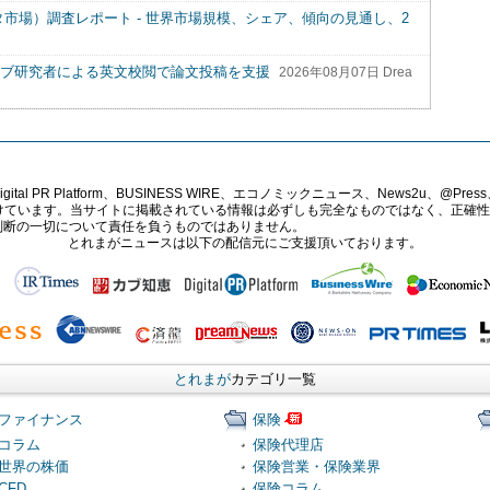
t（円形コネクタ市場）調査レポート - 世界市場規模、シェア、傾向の見通し、2
ィブ研究者による英文校閲で論文投稿を支援
2026年08月07日 Drea
PR Platform、BUSINESS WIRE、エコノミックニュース、News2u、@Press、
報提供を受けています。当サイトに掲載されている情報は必ずしも完全なものではなく、正
判断の一切について責任を負うものではありません。
とれまがニュースは以下の配信元にご支援頂いております。
とれまが
カテゴリ一覧
ファイナンス
保険
コラム
保険代理店
世界の株価
保険営業・保険業界
CFD
保険コラム