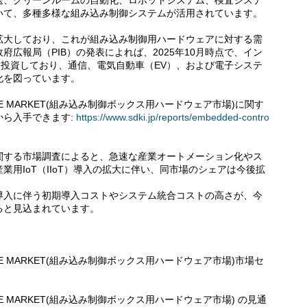
送、クリーンルームの自動化、ロボットシステム、検査システ
いて、多種多様な組み込み制御システムが活用されています。
拡大しており、これが組み込み制御用ハードウェアに対する需
広報局（PIB）の発表によれば、2025年10月時点で、イン
に投資しており、通信、電気自動車（EV）、および電子システ
化を図っています。
DWARE MARKET(組み込み制御ボックス用ハードウェア市場)に関す
から入手できます:
https://www.sdki.jp/reports/embedded-contro
関する市場調査によると、急速な産業オートメーション化やス
用IoT（IIoT）導入の拡大に伴い、同市場のシェアは今後拡
導入に伴う初期導入コストやシステム統合コストの高さが、今
ると見込まれています。
DWARE MARKET(組み込み制御ボックス用ハードウェア市場)市場セ
DWARE MARKET(組み込み制御ボックス用ハードウェア市場) の見通