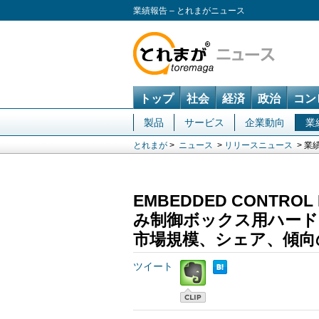
業績報告 – とれまがニュース
トップ
社会
経済
政治
コン
製品
サービス
企業動向
業
とれまが
>
ニュース
>
リリースニュース
> 業
EMBEDDED CONTROL
み制御ボックス用ハードウ
市場規模、シェア、傾向の見
ツイート