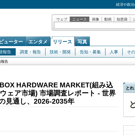
経済や政治
ウェブ
ニュース
画像
動画
知恵袋
ピューター
エンタメ
リリース
写真
績報告
調査・報告
技術・開発
告知・募集
人事
そ
績報告
 BOX HARDWARE MARKET(組み込
とれ
ェア市場) 市場調査レポート - 世界
通し、2026-2035年