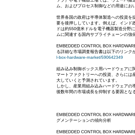
ァブ）や電子機器工場では、ウェーハ搬
ム、およびプロセス制御などの用途にお
世界各国の政府は半導体製造への投資を
要を後押ししています。例えば、インド政府
ドは約550億米ドルを電子機器製造分野
ムに関連する国内サプライチェーンの強
EMBEDDED CONTROL BOX HAR
る詳細な市場調査報告書は以下のリンク
l-box-hardware-market/590642349
組み込み制御ボックス用ハードウェアに
マートファクトリーへの投資、さらには産業
大していくと予測されています。
しかし、産業用組み込みハードウェアの
後数年間の市場成長を抑制する要因とな
EMBEDDED CONTROL BOX HAR
グメンテーションの傾向分析
EMBEDDED CONTROL BOX HAR