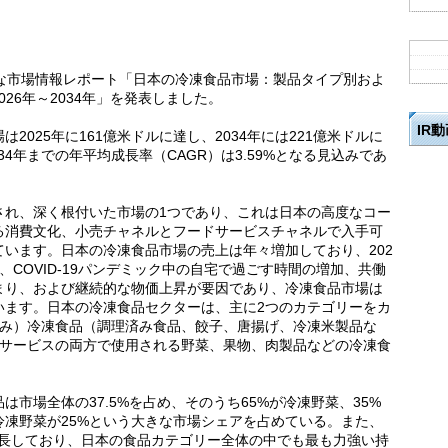
括的な市場情報レポート「日本の冷凍食品市場：製品タイプ別およ
026年～2034年」を発表しました。
IR
025年に161億米ドルに達し、2034年には221億米ドルに
34年までの年平均成長率（CAGR）は3.59%となる見込みであ
され、深く根付いた市場の1つであり、これは日本の高度なコー
る消費文化、小売チャネルとフードサービスチャネルで入手可
います。日本の冷凍食品市場の売上は年々増加しており、202
COVID-19パンデミック中の自宅で過ごす時間の増加、共働
まり、および継続的な物価上昇が要因であり、冷凍食品市場は
います。日本の冷凍食品セクターは、主に2つのカテゴリーをカ
済み）冷凍食品（調理済み食品、餃子、唐揚げ、冷凍米製品な
ドサービスの両方で使用される野菜、果物、肉製品などの冷凍食
市場全体の37.5%を占め、そのうち65%が冷凍野菜、35%
凍野菜が25%という大きな市場シェアを占めている。また、
%成長しており、日本の食品カテゴリー全体の中でも最も力強い持