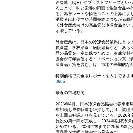
速冷凍（IQF）やブラストフリーズとい
ることで、味と栄養の両面で生鮮食品や
る。為替レートや輸送コストの上昇によ
消費者は利便性や時間短縮につながる商
て外食産業向けの高品質な冷凍食品とい
示唆している。
外食産業は、日本の冷凍食品業界にとっ
員食堂、学校給食、病院給食など、あら
品の品質を一定に保つために、冷凍食材
協会が毎年開催するイノベーション賞（
凍食品」賞を含む）は、市場の長期的な
特別価格で完全版レポートを入手できま
3605
最近の市場動向
2026年4月、日本冷凍食品協会の春季市
年初頭も成長軌道を維持しており、調理
を上回る好調ぶりを見せている。2026
施設の第一陣が完成し、2024年以降冷
始めている。2026年末までに20棟の
庫容量が大幅に増加する見込みだ。