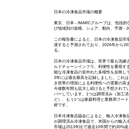
日本の冷凍食品市場の概要
東京、日本 - IMARCグループは、包
び地域別の規模、シェア、動向、予測 - 2
この報告書によると、日本の冷凍食品市場は2
達すると予測されており、2026年から20
る。
日本の冷凍食品市場は、世界で最も洗練
ルドチェーンインフラ、利便性を重視す
能な冷凍食品の並外れた多様性を反映して
3年には過去最高を記録しました。これは、
き世帯の増加による利便性への需要の高
今後数年間も拡大し続けると予想されて
バーしています。1つは調理済み（加工
ど）、もう1つは家庭料理と業務用フー
材です。
日本冷凍食品協会によると、輸入冷凍食品は
が調理済み冷凍食品で、米国からの輸入冷
市場は2013年比で過去10年間で約30