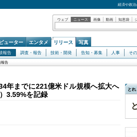
経済や政治
ウェブ
ニュース
画像
動画
知恵袋
ピューター
エンタメ
リリース
写真
績報告
調査・報告
技術・開発
告知・募集
人事
そ
績報告
34年までに221億米ドル規模へ拡大へ
とれ
）3.59%を記録