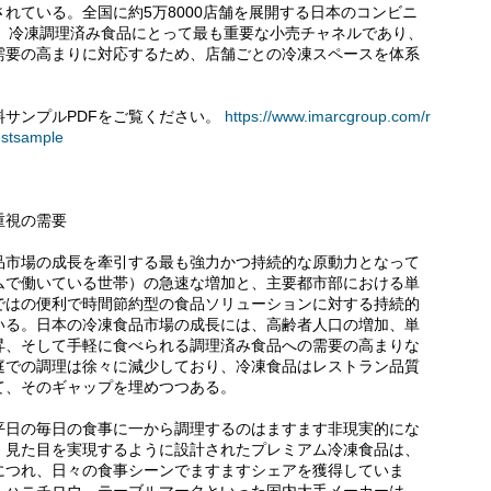
れている。全国に約5万8000店舗を展開する日本のコンビニ
クは、冷凍調理済み食品にとって最も重要な小売チャネルであり、
需要の高まりに対応するため、店舗ごとの冷凍スペースを体系
サンプルPDFをご覧ください。
https://www.imarcgroup.com/r
estsample
重視の需要
品市場の成長を牽引する最も強力かつ持続的な原動力となって
ムで働いている世帯）の急速な増加と、主要都市部における単
ではの便利で時間節約型の食品ソリューションに対する持続的
いる。日本の冷凍食品市場の成長には、高齢者人口の増加、単
昇、そして手軽に食べられる調理済み食品への需要の高まりな
庭での調理は徐々に減少しており、冷凍食品はレストラン品質
て、そのギャップを埋めつつある。
平日の毎日の食事に一から調理するのはますます非現実的にな
、見た目を実現するように設計されたプレミアム冷凍食品は、
につれ、日々の食事シーンでますますシェアを獲得していま