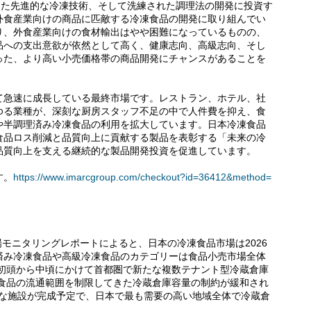
った先進的な冷凍技術、そして洗練された調理法の開発に投資す
外食産業向けの商品に匹敵する冷凍食品の開発に取り組んでい
り、外食産業向けの食材輸出はやや困難になっているものの、
品への支出意欲が依然として高く、健康志向、高級志向、そし
った、より高い小売価格帯の商品開発にチャンスがあることを
て急速に成長している最終市場です。レストラン、ホテル、社
ゆる業種が、深刻な厨房スタッフ不足の中で人件費を抑え、食
や半調理済み冷凍食品の利用を拡大しています。日本冷凍食品
食品ロス削減と品質向上に貢献する製品を表彰する「未来の冷
品質向上を支える継続的な製品開発投資を促進しています。
す。
https://www.imarcgroup.com/checkout?id=36412&method=
場モニタリングレポートによると、日本の冷凍食品市場は2026
済み冷凍食品や高級冷凍食品のカテゴリーは食品小売市場全体
年初頭から中頃にかけて首都圏で新たな複数テナント型冷蔵倉庫
凍食品の流通範囲を制限してきた冷蔵倉庫容量の制約が緩和され
新たな施設が完成予定で、日本で最も需要の高い地域全体で冷蔵倉