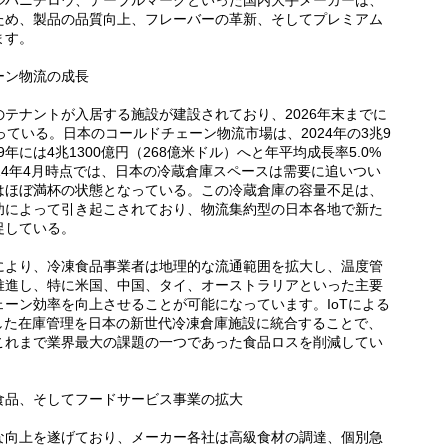
ルハニチロウ、テーブルマークといった国内大手メーカーは、
ため、製品の品質向上、フレーバーの革新、そしてプレミアム
ます。
ーン物流の成長
テナントが入居する施設が建設されており、2026年末までに
ている。日本のコールドチェーン物流市場は、2024年の3兆9
29年には4兆1300億円（268億米ドル）へと年平均成長率5.0%
24年4月時点では、日本の冷蔵倉庫スペースは需要に追いつい
はほぼ満杯の状態となっている。この冷蔵倉庫の容量不足は、
功によって引き起こされており、物流集約型の日本各地で新た
促している。
により、冷凍食品事業者は地理的な流通範囲を拡大し、温度管
推進し、特に米国、中国、タイ、オーストラリアといった主要
ーン効率を向上させることが可能になっています。IoTによる
した在庫管理を日本の新世代冷凍倉庫施設に統合することで、
これまで業界最大の課題の一つであった食品ロスを削減してい
食品、そしてフードサービス事業の拡大
な向上を遂げており、メーカー各社は高級食材の調達、個別急