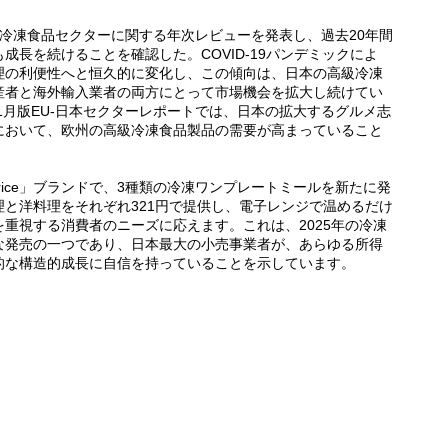
本の冷凍食品セクターに関する年次レビューを発表し、過去20年間
長を続けることを確認した。COVID-19パンデミックによ
理の利便性へと恒久的に変化し、この傾向は、日本の高級冷凍
産者と海外輸入業者の両方にとって市場機会を拡大し続けてい
6年1月版EU-日本セクターレポートでは、日本の拡大するグルメ志
において、欧州の高級冷凍食品製品の需要が高まっていること
estPrice」ブランドで、3種類の冷凍ワンプレートミールを新たに発
と洋料理をそれぞれ321円で提供し、電子レンジで温めるだけ
重視する消費者のニーズに応えます。これは、2025年の冷凍
な発売の一つであり、日本最大の小売事業者が、あらゆる所得
的な構造的成長に自信を持っていることを示しています。