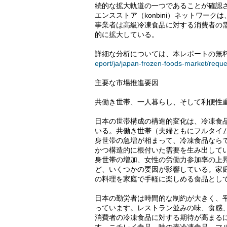
続的な拡大軌道の一つであることが確認さ
エンスストア（konbini）ネットワー
事業者は高級冷凍食品に対する消費者の
的に拡大している。
詳細な分析については、本レポートの無料
eport/ja/japan-frozen-foods-market/requ
主要な市場推進要因
共働き世帯、一人暮らし、そして利便性
日本の世帯構成の構造的変化は、冷凍食
いる。共働き世帯（夫婦ともにフルタイ
身世帯の急増が相まって、冷凍食品なら
かつ構造的に根付いた需要を生み出して
身世帯の増加、女性の労働力参加率の上
ど、いくつかの要因が影響している。家
の料理を家庭で手軽に楽しめる食品とし
日本の勤労者は時間的な制約が大きく、
っています。レストラン並みの味、食感
消費者の冷凍食品に対する期待が高まる