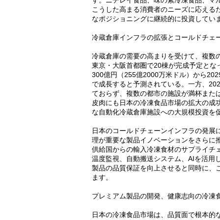
す。ニチレイ食品、味の素冷凍食品、マ
こうした高まる消費者のニーズに応える
なポジショニングに継続的に投資してい
冷蔵倉庫インフラの拡張とコールドチェ
冷蔵倉庫の需要の高まりを受けて、複数の
東京・大阪首都圏で20棟が完成予定となっ
300億円（255億2000万米ドル）から20
で成長すると予測されている。一方、20
ておらず、複数の都市の施設が満杯また
皮肉にも日本の冷凍食品市場の拡大の成
な自動化冷蔵倉庫施設への大規模投資を
日本のコールドチェーンインフラの発展
理が重要な製品イノベーションをさらに
供給国からの輸入冷凍食材のサプライチェ
温度監視、自動搬送システム、AIを活用
製品の品質保証を向上させると同時に、
ます。
プレミアム製品の開発、健康志向の冷凍
日本の冷凍食品市場は、品質面で根本的