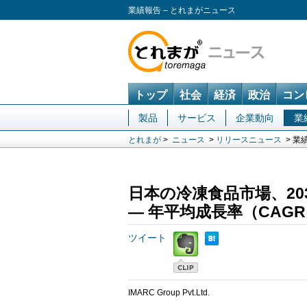
業績報告 – とれまがニュース
トップ
社会
経済
政治
コン
製品
サービス
企業動向
業
とれまが
>
ニュース
>
リリースニュース
> 業
日本の冷凍食品市場、20
― 年平均成長率（CAGR
ツイート
IMARC Group Pvt.Ltd.