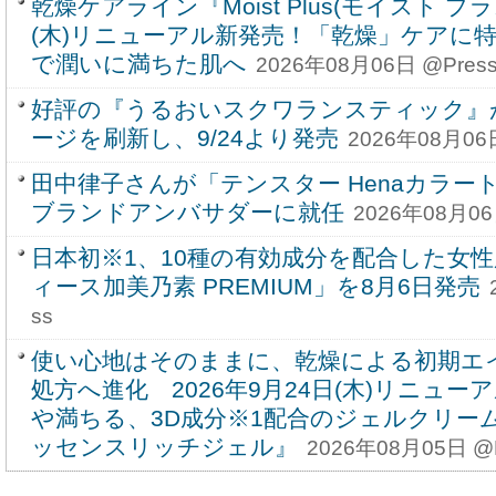
乾燥ケアライン『Moist Plus(モイスト プラ
(木)リニューアル新発売！「乾燥」ケアに
で潤いに満ちた肌へ
2026年08月06日 @Pres
好評の『うるおいスクワランスティック』
ージを刷新し、9/24より発売
2026年08月06日
田中律子さんが「テンスター Henaカラ
ブランドアンバサダーに就任
2026年08月06
日本初※1、10種の有効成分を配合した女
ィース加美乃素 PREMIUM」を8月6日発売
ss
使い心地はそのままに、乾燥による初期エ
処方へ進化 2026年9月24日(木)リニュ
や満ちる、3D成分※1配合のジェルクリー
ッセンスリッチジェル』
2026年08月05日 @P