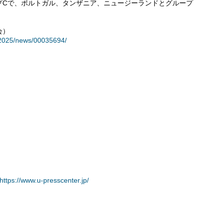
プCで、ポルトガル、タンザニア、ニュージーランドとグループ
会）
w_2025/news/00035694/
https://www.u-presscenter.jp/