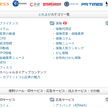
とれまが
カテゴリ一覧
ファイナンス
保険
コラム
保険代理店
世界の株価
保険営業・保険業界
CFD
保険コラム
経済指標
保険ニュース
IR動画
保険人気ランキング
IPO情報
がん保険
金融業界ニュース
女性向けがん保険
MT4
フィスコ
スペシャルタイアップコンテンツ
カブドットコム証券の魅力
便利ツール・IDサービス・広告サービス・法人サービス・その他
IDサービス
広告サービス
コミュ
アドバック（ADVack）