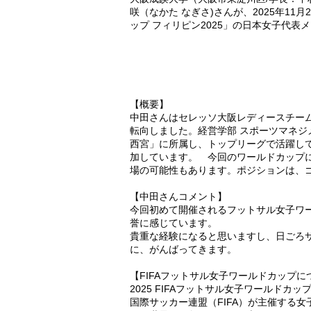
咲（なかた なぎさ)さんが、2025年11
ップ フィリピン2025」の日本女子代表
【概要】
中田さんはセレッソ大阪レディースチー
転向しました。経営学部 スポーツマネジ
西宮」に所属し、トップリーグで活躍し
加しています。 今回のワールドカップ
場の可能性もあります。ポジションは、
【中田さんコメント】
今回初めて開催されるフットサル女子ワ
誉に感じています。
貴重な経験になると思いますし、日ごろ
に、がんばってきます。
【FIFAフットサル女子ワールドカップに
2025 FIFAフットサル女子ワールドカップ（英: 
国際サッカー連盟（FIFA）が主催する