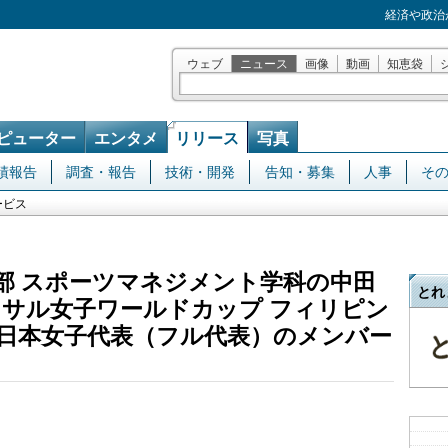
経済や政治
ウェブ
ニュース
画像
動画
知恵袋
ピューター
エンタメ
リリース
写真
績報告
調査・報告
技術・開発
告知・募集
人事
そ
ービス
部 スポーツマネジメント学科の中田
とれ
トサル女子ワールドカップ フィリピン
.7）」の日本女子代表（フル代表）のメンバー