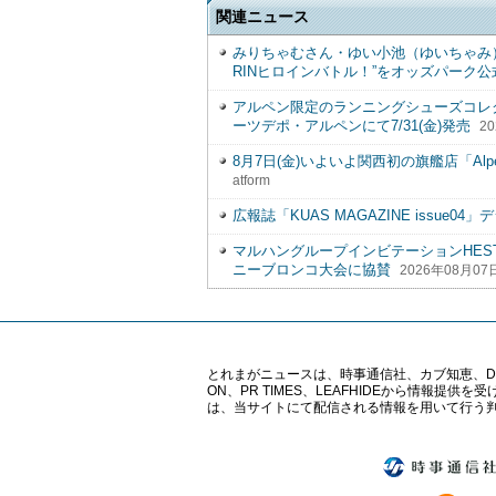
関連ニュース
みりちゃむさん・ゆい小池（ゆいちゃみ）
RINヒロインバトル！”をオッズパーク公式
アルペン限定のランニングシューズコレクション
ーツデポ・アルペンにて7/31(金)発売
20
8月7日(金)いよいよ関西初の旗艦店「Alp
atform
広報誌「KUAS MAGAZINE issue
マルハングループインビテーションHES
ニーブロンコ大会に協賛
2026年08月07日 D
とれまがニュースは、時事通信社、カブ知恵、Digital 
ON、PR TIMES、LEAFHIDEから情
は、当サイトにて配信される情報を用いて行う