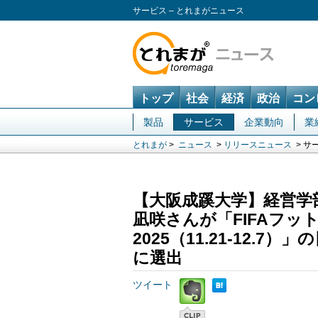
サービス – とれまがニュース
トップ
社会
経済
政治
コン
製品
サービス
企業動向
業
とれまが
>
ニュース
>
リリースニュース
> サ
【大阪成蹊大学】経営学
凪咲さんが「FIFAフッ
2025（11.21-12
に選出
ツイート