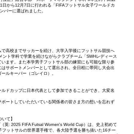
月21日から12月7日に行われる「FIFAフットサル女子ワールドカ
メンバーに選ばれました。
ムで高校までサッカーを続け、大学入学後にフットサル競技へ
メント学科で学業を続けながらクラブチーム「SWHレディース
ています。また本学男子フットサル部の練習にも可能な限り参
にはサポートメンバーとして選出され、全日程に帯同し大会出
ゴールキーパー（ゴレイロ）。
ールドカップに日本代表として参加できることができ、大変名
サポートしていただいている関係者の皆さま方の想いを忘れず
ついて】
2025 FIFA Futsal Women's World Cup）は、史上初めて
女子フットサルの世界選手権で、各大陸予選を勝ち抜いた16チー