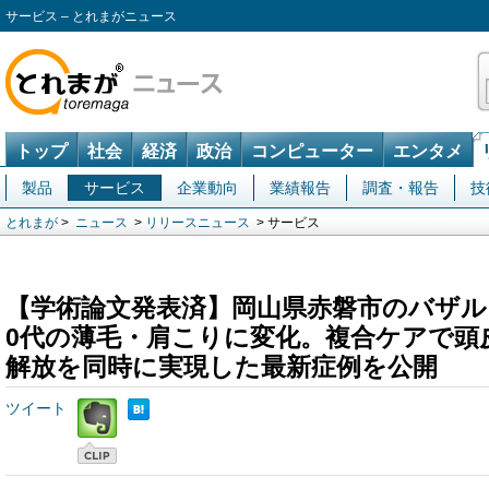
サービス – とれまがニュース
トップ
社会
経済
政治
コンピューター
エンタメ
製品
サービス
企業動向
業績報告
調査・報告
技
とれまが
>
ニュース
>
リリースニュース
> サービス
【学術論文発表済】岡山県赤磐市のバザルト
0代の薄毛・肩こりに変化。複合ケアで頭
解放を同時に実現した最新症例を公開
ツイート