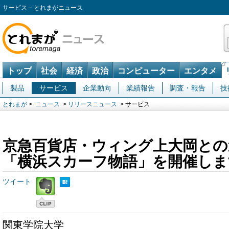
サービス – とれまがニュース
トップ
社会
経済
政治
コンピューター
エンタメ
製品
サービス
企業動向
業績報告
調査・報告
技
とれまが
>
ニュース
>
リリースニュース
> サービス
京急百貨店・ウィング上大岡との
「横浜スカーフ物語」を開催しま
ツイート
関東学院大学