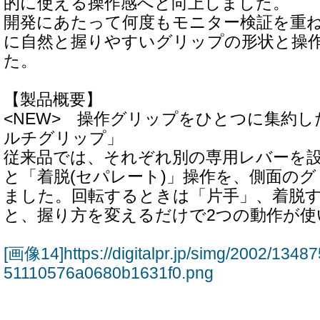
的に使える操作感へと向上しました。
開発にあたって何度もモニター検証を重
に自然と握りやすいグリップの形状と操
た。
【製品概要】
<NEW> 操作グリップをひとつに集約
ルチグリップ」
従来品では、それぞれ別の専用レバーを
と「着脱(セパレート)」操作を、側面の
ました。回転するときは「片手」、着脱
と、握り方を変えるだけで2つの動作が使
[画像14]https://digitalpr.jp/simg/2002/13
51110576a0680b1631f0.png