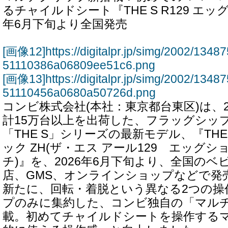
るチャイルドシート『THE S R129 エッグ
年6月下旬より全国発売
[画像12]https://digitalpr.jp/simg/2002/13
51110386a06809ee51c6.png
[画像13]https://digitalpr.jp/simg/2002/13
51110456a0680a50726d.png
コンビ株式会社(本社：東京都台東区)は、2
計15万台以上を出荷した、フラッグシッ
「THE S」シリーズの最新モデル、『THE 
ック ZH(ザ・エス アール129 エッグシ
チ)』を、2026年6月下旬より、全国の
店、GMS、オンラインショップなどで発
新たに、回転・着脱という異なる2つの操
プのみに集約した、コンビ独自の「マル
載。初めてチャイルドシートを操作する