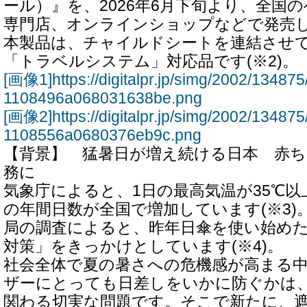
ール）』を、2026年6月下旬より、全国
専門店、オンラインショップなどで発売
本製品は、チャイルドシートを連結させ
「トラベルシステム」対応品です(※2)。
[画像1]https://digitalpr.jp/simg/2002/134
1108496a068031638be.png
[画像2]https://digitalpr.jp/simg/2002/134
1108556a0680376eb9c.png
【背景】 猛暑日が増え続ける日本 赤
務に
気象庁によると、1日の最高気温が35℃
の年間日数が全国で増加しています(※3)
局の調査によると、昨年日傘を使い始めた
対策」をきっかけとしています(※4)。
社会全体で夏の暑さへの危機感が高まる
ザーにとっても日差しをいかに防ぐかは
関わる切実な問題です。そこで新たに、遮