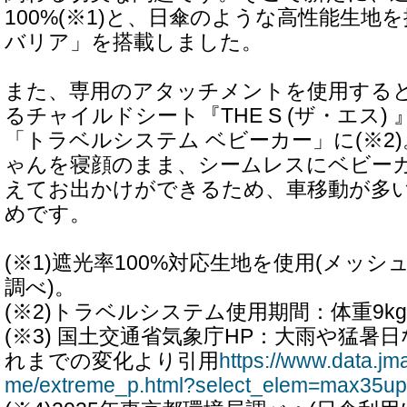
100%(※1)と、日傘のような高性能生地
バリア」を搭載しました。
また、専用のアタッチメントを使用する
るチャイルドシート『THE S (ザ・エス)
「トラベルシステム ベビーカー」に(※2
ゃんを寝顔のまま、シームレスにベビー
えてお出かけができるため、車移動が多
めです。
(※1)遮光率100%対応生地を使用(メッ
調べ)。
(※2)トラベルシステム使用期間：体重9k
(※3) 国土交通省気象庁HP：大雨や猛暑日
れまでの変化より引用
https://www.data.jma
me/extreme_p.html?select_elem=max35up