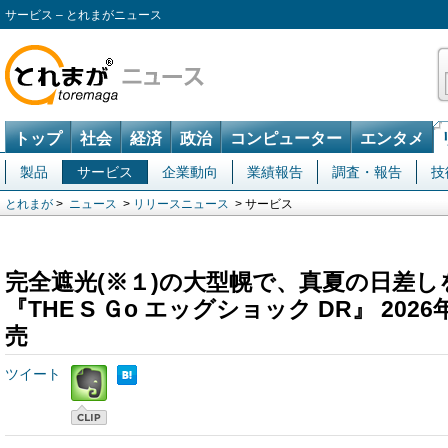
サービス – とれまがニュース
トップ
社会
経済
政治
コンピューター
エンタメ
製品
サービス
企業動向
業績報告
調査・報告
技
とれまが
>
ニュース
>
リリースニュース
> サービス
完全遮光(※１)の大型幌で、真夏の日差
『THE S Ｇo エッグショック DR』 20
売
ツイート