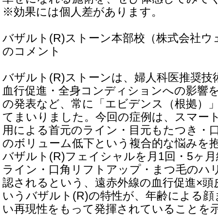
※効果には個人差があります。
バザルト(R)ストーン本部校（株式会社
のコメント
バザルト(R)ストーンは、婦人科医推奨
血行促進・全身コンディションへの影響
の発表など、常に「エビデンス（根拠）
てまいりました。今回の症例は、スマー
用による首元のライン・目元もたつき・
のボリューム低下という複合的な悩みを抱
バザルト(R)フェイシャルを月1回・5ヶ
ライン・口角リフトアップ・まつ毛のハ
認されるという、遠赤外線の血行促進×頭
いうバザルト(R)の特性が、年齢による
い再現性をもって発揮されていることを