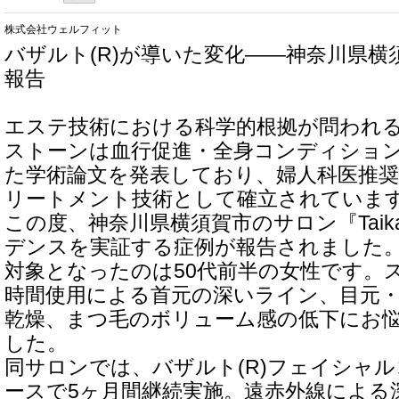
株式会社ウェルフィット
バザルト(R)が導いた変化――神奈川県横須
報告
エステ技術における科学的根拠が問われる
ストーンは血行促進・全身コンディショ
た学術論文を発表しており、婦人科医推
リートメント技術として確立されていま
この度、神奈川県横須賀市のサロン『Tai
デンスを実証する症例が報告されました
対象となったのは50代前半の女性です。
時間使用による首元の深いライン、目元
乾燥、まつ毛のボリューム感の低下にお
した。
同サロンでは、バザルト(R)フェイシャル
ースで5ヶ月間継続実施。遠赤外線による