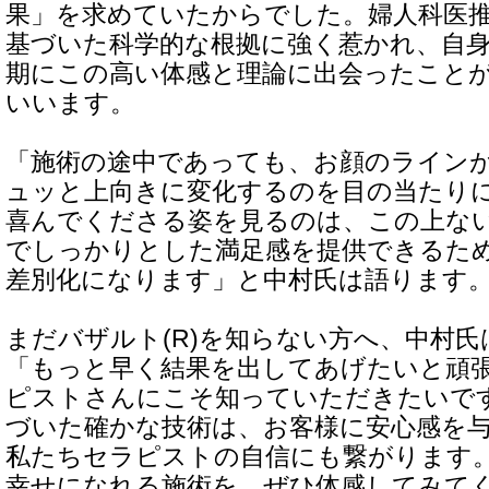
果」を求めていたからでした。婦人科医
基づいた科学的な根拠に強く惹かれ、自
期にこの高い体感と理論に出会ったこと
いいます。
「施術の途中であっても、お顔のライン
ュッと上向きに変化するのを目の当たり
喜んでくださる姿を見るのは、この上な
でしっかりとした満足感を提供できるた
差別化になります」と中村氏は語ります
まだバザルト(R)を知らない方へ、中村
「もっと早く結果を出してあげたいと頑
ピストさんにこそ知っていただきたいで
づいた確かな技術は、お客様に安心感を
私たちセラピストの自信にも繋がります
幸せになれる施術を、ぜひ体感してみて