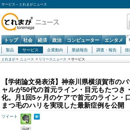
サービス – とれまがニュース
トップ
社会
経済
政治
コンピューター
エンタメ
製品
サービス
企業動向
業績報告
調査・報告
技
とれまが
>
ニュース
>
リリースニュース
> サービス
【学術論文発表済】神奈川県横須賀市のバザ
ャルが50代の首元ライン・目元もたつき
化。月1回5ヶ月のケアで首元のライン・
まつ毛のハリを実現した最新症例を公開
ツイート