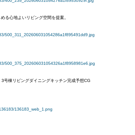
36183/400_235_202606031054276a1f89530929f.jpg
しめる心地よいリビング空間を提案。
36183/500_311_202606031054286a1f895491dd9.jpg
36183/500_375_202606031054326a1f8958981e6.jpg
ll』 3号棟リビングダイニングキッチン完成予想CG
93/136183/136183_web_1.png