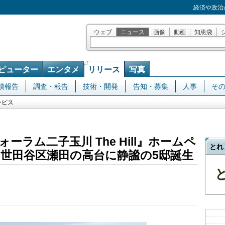
経済や政治
ウェブ
ニュース
画像
動画
知恵袋
ピューター
エンタメ
リリース
写真
績報告
調査・報告
技術・開発
告知・募集
人事
そ
ービス
ラム二子玉川 The Hill』ホームペ
とれ
、世田谷区瀬田の高台に静謐の5邸誕生