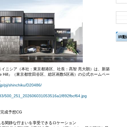
IR
イニシア（本社：東京都港区、社長：髙智 亮大朗）は、新築
e Hill』（東京都世田谷区、総区画数5区画）の公式ホームペー
。
.jp/pj/shinchiku/D20486/
36183/500_251_202606031053516a1f892fbcf64.jpg
 完成予想CG
れる閑静な佇まいを享受できるロケーション