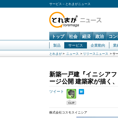
サービス – とれまがニュース
トップ
社会
経済
政治
コン
製品
サービス
企業動向
業
とれまが
>
ニュース
>
リリースニュース
> サ
新築一戸建『イニシアフォー
ージ公開 建築家が描く
ツイート
株式会社コスモスイニシア