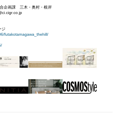
総合企画課 三木・奥村・根岸
.cigr.co.jp
ージ
06/futakotamagawa_thehill/
6/