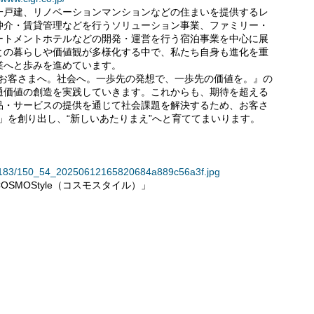
一戸建、リノベーションマンションなどの住まいを提供するレ
仲介・賃貸管理などを行うソリューション事業、ファミリー・
ートメントホテルなどの開発・運営を行う宿泊事業を中心に展
との暮らしや価値観が多様化する中で、私たち自身も進化を重
業へと歩みを進めています。
D」お客さまへ。社会へ。⼀歩先の発想で、⼀歩先の価値を。』の
通価値の創造を実践していきます。これからも、期待を超える
品・サービスの提供を通じて社会課題を解決するため、お客さ
OD」を創り出し、“新しいあたりまえ”へと育ててまいります。
136183/150_54_20250612165820684a889c56a3f.jpg
SMOStyle（コスモスタイル）」