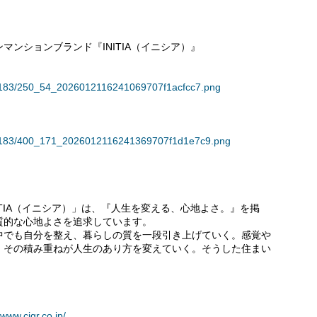
ンションブランド『INITIA（イニシア）』
136183/250_54_2026012116241069707f1acfcc7.png
/136183/400_171_2026012116241369707f1d1e7c9.png
ITIA（イニシア）」は、『人生を変える、心地よさ。』を掲
質的な心地よさを追求しています。
中でも自分を整え、暮らしの質を一段引き上げていく。感覚や
、その積み重ねが人生のあり方を変えていく。そうした住まい
/www.cigr.co.jp/