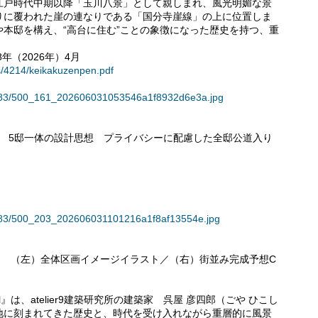
戸時代中期以降「玉川八景」として親しまれ、風光明媚な景
りに覆われた崖の連なりである「国分寺崖線」の上に位置しま
本邸を構え、“高台に住む”ことの象徴になった歴史を持つ、重
年（2026年）4月
ts/4214/keikakuzenpen.pdf
36183/500_161_202606031053546a1f8932d6e3a.jpg
氏が描く 5邸一体の設計思想 プライバシーに配慮した全邸公道入り
36183/500_203_202606031101216a1f8af13554e.jpg
ill』 （左）全体区画イメージイラスト／（右）街並み完成予想C
l』は、atelier9建築研究所の建築家 呉屋 彦四郎（ごや ひこし
地に刻まれてきた歴史と、時代を受け入れながら重層的に風景