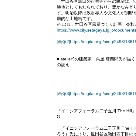
世田谷区瀬田の行善寺からの眺望は、江
勝地としても知られており、豊かなみど
す。明治以降は政財界人や文化人が別邸や
層的な土地柄です。
※ 出典：世田谷区風景づくり計画 令和8
https://www.city.setagaya.lg.jp/documen
[画像2]https://digitalpr.jp/simg/2493/1
■ atelier9の建築家 呉屋 彦四郎
の設え
[画像3]https://digitalpr.jp/simg/2493/1
『イニシアフォーラム二子玉川 The H
G
『イニシアフォーラム二子玉川 The Hil
ろう）氏により、世田谷区瀬田四丁目の