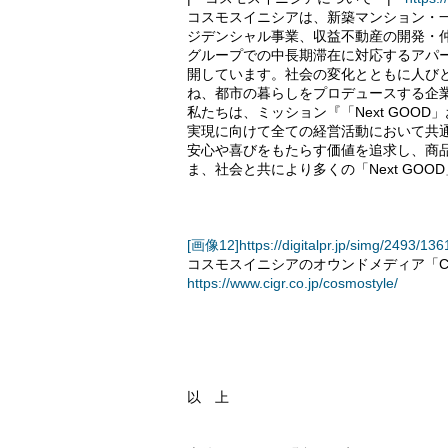
コスモスイニシアは、新築マンション・
ジデンシャル事業、収益不動産の開発・
グループでの中長期滞在に対応するアパ
開しています。社会の変化とともに人び
ね、都市の暮らしをプロデュースする企
私たちは、ミッション『「Next GOO
実現に向けて全ての経営活動において共
安心や喜びをもたらす価値を追求し、商
ま、社会と共により多くの「Next GO
[画像12]https://digitalpr.jp/simg/2493/
コスモスイニシアのオウンドメディア「CO
https://www.cigr.co.jp/cosmostyle/
以 上