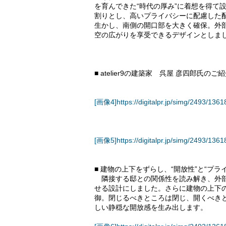
を育んできた“時代の厚み”に着想を得て
割りとし、高いプライバシーに配慮した
生かし、南側の開口部を大きく確保。外
空の広がりを享受できるデザインとしま
■ atelier9の建築家 呉屋 彦四郎氏のご
[画像4]https://digitalpr.jp/simg/2493/1
[画像5]https://digitalpr.jp/simg/2493/
■ 建物の上下をずらし、“開放性”と“プ
隣接する邸との関係性を読み解き、外部
せる設計にしました。さらに建物の上下
御。閉じるべきところは閉じ、開くべき
しい静穏な開放感を生み出します。