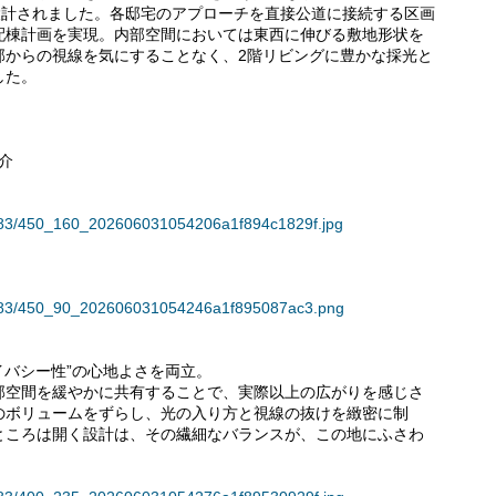
設計されました。各邸宅のアプローチを直接公道に接続する区画
配棟計画を実現。内部空間においては東西に伸びる敷地形状を
部からの視線を気にすることなく、2階リビングに豊かな採光と
した。
紹介
36183/450_160_202606031054206a1f894c1829f.jpg
136183/450_90_202606031054246a1f895087ac3.png
ライバシー性”の心地よさを両立。
空間を緩やかに共有することで、実際以上の広がりを感じさ
のボリュームをずらし、光の入り方と視線の抜けを緻密に制
ところは開く設計は、その繊細なバランスが、この地にふさわ