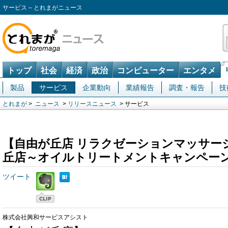
サービス – とれまがニュース
トップ
社会
経済
政治
コンピューター
エンタメ
製品
サービス
企業動向
業績報告
調査・報告
技
とれまが
>
ニュース
>
リリースニュース
> サービス
【自由が丘店 リラクゼーションマッサー
丘店～オイルトリートメントキャンペー
ツイート
株式会社興和サービスアシスト