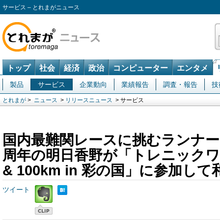
サービス – とれまがニュース
トップ
社会
経済
政治
コンピューター
エンタメ
製品
サービス
企業動向
業績報告
調査・報告
技
とれまが
>
ニュース
>
リリースニュース
> サービス
国内最難関レースに挑むランナー
周年の明日香野が「トレニックワール
& 100km in 彩の国」に参加
ツイート