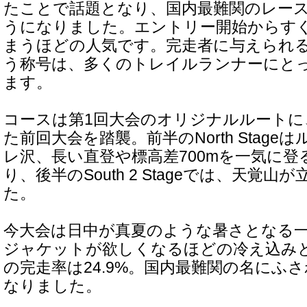
たことで話題となり、国内最難関のレー
うになりました。エントリー開始からす
まうほどの人気です。完走者に与えられ
う称号は、多くのトレイルランナーにと
ます。
コースは第1回大会のオリジナルルートに
た前回大会を踏襲。前半のNorth Stag
レ沢、長い直登や標高差700mを一気に登
り、後半のSouth 2 Stageでは、天覚
た。
今大会は日中が真夏のような暑さとなる
ジャケットが欲しくなるほどの冷え込みとなり
の完走率は24.9%。国内最難関の名にふ
なりました。