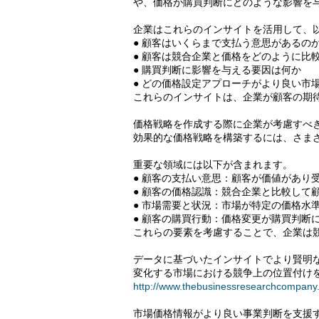
や、価格が購買判断にどのような影響を
企業はこれらのインサイトを活用して、
● 顧客はいくらまで支払う意思があるの
● 顧客は競合企業と価格をどのように比
● 購買判断に影響を与える要因は何か
● どの価格設定アプローチがより良い市
これらのインサイトは、企業が顧客の期
価格戦略を作成する際に企業が考慮すべ
効果的な価格戦略を構築するには、さま
重要な領域には以下が含まれます。
● 顧客の支払い意思：顧客が価値があり
● 顧客の価格認識：競合企業と比較して
● 市場需要と状況：市場が特定の価格水
● 顧客の購買行動：価格変更が購買判断
これらの要素を考慮することで、企業は
データに基づいたインサイトでより賢明
変化する市場における競争上の位置付け
http://www.thebusinessresearchcompany
市場価格情報がより良い事業判断を支援