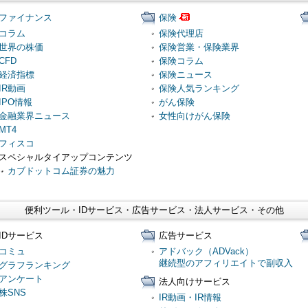
ファイナンス
保険
コラム
保険代理店
世界の株価
保険営業・保険業界
CFD
保険コラム
経済指標
保険ニュース
IR動画
保険人気ランキング
IPO情報
がん保険
金融業界ニュース
女性向けがん保険
MT4
フィスコ
スペシャルタイアップコンテンツ
カブドットコム証券の魅力
便利ツール・IDサービス・広告サービス・法人サービス・その他
IDサービス
広告サービス
コミュ
アドバック（ADVack）
継続型のアフィリエイトで副収入
グラフランキング
アンケート
法人向けサービス
株SNS
IR動画・IR情報