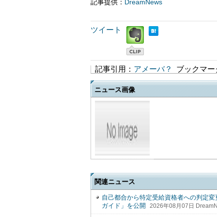
記事提供：
DreamNews
ツイート
記事引用：
アメーバ？
ブックマー
ニュース画像
関連ニュース
自己都合から特定受給資格者への判定変
ガイド」を公開
2026年08月07日 Dream