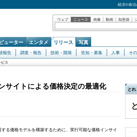
経済や政治
ウェブ
ニュース
画像
動画
知恵袋
ピューター
エンタメ
リリース
写真
績報告
調査・報告
技術・開発
告知・募集
人事
そ
ービス
ンサイトによる価格決定の最適化
とれ
援する価格モデルを構築するために、実行可能な価格インサイ