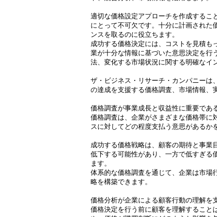
適切な価格設定アプローチを作成するこ
にとって不可欠です。十分に計画された
ンスを取るのに役立ちます。
成功する価格決定には、コストを見積も
業が十分な情報に基づいた意思決定を行
法、変化する市場状況に関する明確なイ
ザ・ビジネス・リサーチ・カンパニーは
の達成を支援する価格調査、市場情報、
価格調査が事業成長と収益性に重要であ
価格調査は、企業がさまざまな価格帯に
スに対してどの程度支払う意思があるか
成功する価格戦略は、顧客の期待と事業
低下する可能性があり、一方で低すぎる
ます。
体系的な価格調査を通じて、企業は市場
略を構築できます。
価格分析が企業による顧客行動の理解を
価格決定を行う前に顧客を理解すること