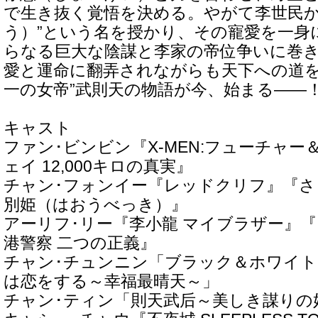
で生き抜く覚悟を決める。やがて李世民か
う）”という名を授かり、その寵愛を一身
らなる巨大な陰謀と李家の帝位争いに巻
愛と運命に翻弄されながらも天下への道を
一の女帝”武則天の物語が今、始まる――
キャスト
ファン･ビンビン『X-MEN:フューチャ
ェイ 12,000キロの真実』
チャン･フォンイー『レッドクリフ』『さ
別姫（はおうべっき）』
アーリフ･リー『李小龍 マイブラザー』『
港警察 二つの正義』
チャン･チュンニン「ブラック＆ホワイ
は恋をする～幸福最晴天～」
チャン･ティン「則天武后～美しき謀りの