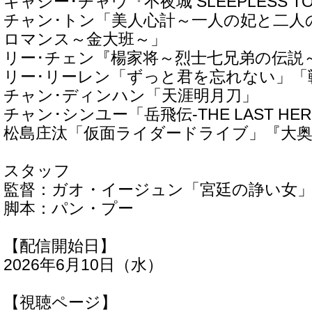
キャシー･チャウ『不夜城 SLEEPLESS T
チャン･トン「美人心計～一人の妃と二人
ロマンス～金大班～」
リー･チェン『楊家将～烈士七兄弟の伝説
リー･リーレン「ずっと君を忘れない」「戦
チャン･ディンハン「天涯明月刀」
チャン･シンユー「岳飛伝-THE LAST HER
松島庄汰「仮面ライダードライブ」『大
スタッフ
監督：ガオ・イージュン「宮廷の諍い女
脚本：パン・プー
【配信開始日】
2026年6月10日（水）
【視聴ページ】