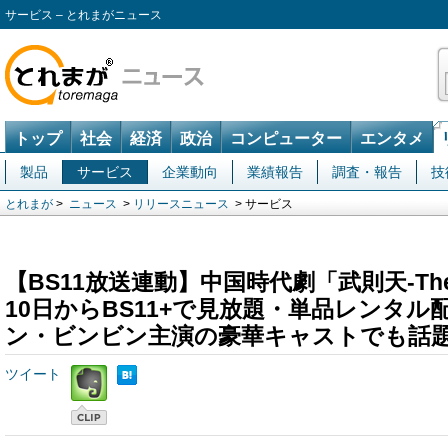
サービス – とれまがニュース
トップ
社会
経済
政治
コンピューター
エンタメ
製品
サービス
企業動向
業績報告
調査・報告
技
とれまが
>
ニュース
>
リリースニュース
> サービス
【BS11放送連動】中国時代劇「武則天-The 
10日からBS11+で見放題・単品レンタル
ン・ビンビン主演の豪華キャストでも話
ツイート