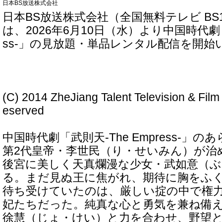
日本BS放送株式会社
日本BS放送株式会社（全国無料テレビ BS1
は、2026年6月10日（水）より中国時代劇「武
ss-」の見放題・単品レンタル配信を開始
(C) 2014 ZheJiang Talent Television & Film 
eserved
中国時代劇「武則天-The Empress-」の
第2代皇帝・李世民（り・せいみん）が治
後宮に美しく天真爛漫な少女・武如意（
る。まだ見ぬ王に焦がれ、期待に胸をふ
待ち受けていたのは、厳しい掟の中で権
妃たちだった。純真な心と勇気を兼ね備
徐慧（じょ・けい）と力を合わせ、野望