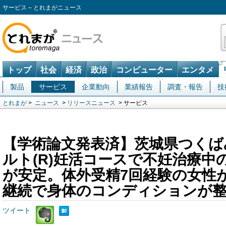
サービス – とれまがニュース
トップ
社会
経済
政治
コンピューター
エンタメ
製品
サービス
企業動向
業績報告
調査・報告
技
とれまが
>
ニュース
>
リリースニュース
> サービス
【学術論文発表済】茨城県つくば
ルト(R)妊活コースで不妊治療中
が安定。体外受精7回経験の女性が
継続で身体のコンディションが
ツイート