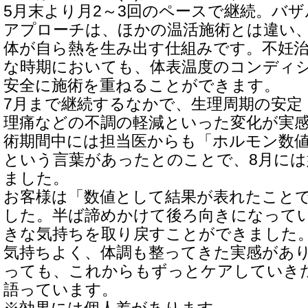
5月末より月2～3回のペースで継続。バザ
アプローチは、ほかの温活施術とは違い
体が自ら熱を生み出す仕組みです。不妊
な時期においても、体表温度のコンディ
安全に施術を重ねることができます。
7月まで継続するなかで、生理周期の安定
理痛などの不調の軽減といった変化が実
術期間中には担当医からも「ホルモン数
という言葉があったとのことで、8月には
ました。
お客様は「数値として結果が表れたこと
した。半ば諦めかけて後ろ向きになって
きな気持ちを取り戻すことができました
気持ちよく、体調も整ってきた実感があ
っても、これからもずっとケアしていき
語っています。