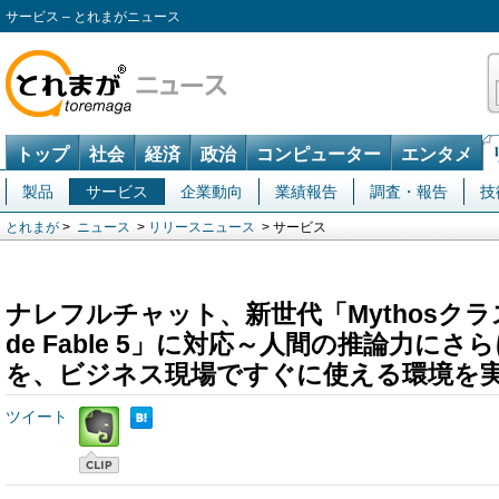
サービス – とれまがニュース
トップ
社会
経済
政治
コンピューター
エンタメ
製品
サービス
企業動向
業績報告
調査・報告
技
とれまが
>
ニュース
>
リリースニュース
> サービス
ナレフルチャット、新世代「Mythosクラス
de Fable 5」に対応～人間の推論力にさ
を、ビジネス現場ですぐに使える環境を
ツイート