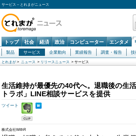
サービス – とれまがニュース
トップ
社会
経済
政治
コンピューター
エンタメ
製品
サービス
企業動向
業績報告
調査・報告
技
とれまが
>
ニュース
>
リリースニュース
> サービス
生活維持が最優先の40代へ。退職後の生
トラボ」LINE相談サービスを提供
ツイート
株式会社WithR