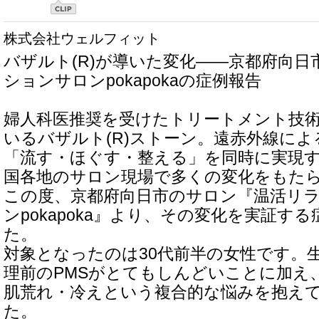
株式会社ウェルフィット
バザルト(R)が導いた変化――京都府向日
ションサロンpokapokaの症例報告
婦人科医推奨を受けたトリートメント技
いるバザルト(R)ストーン。遠赤外線に
「流す・ほぐす・整える」を同時に実現
国各地のサロン現場で多くの変化をもた
この度、京都府向日市のサロン『温活リ
ンpokapoka』より、その変化を実証す
た。
対象となったのは30代前半の女性です。
理前のPMSがとてもしんどいことに加え
肌荒れ・冷えという複合的な悩みを抱え
た。