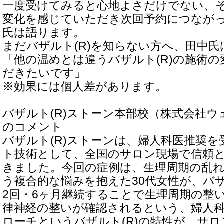
一度受けてみると心地よさだけでない、
変化を感じていただき次回予約につなが
氏は語ります。
まだバザルト(R)を知らない方へ、田中
「他の温めとは違うバザルト(R)の施術
だきたいです」
※効果には個人差があります。
バザルト(R)ストーン本部校（株式会社
のコメント
バザルト(R)ストーンは、婦人科医推奨
ト技術として、全国のサロン現場で信頼
きました。今回の症例は、生理周期の乱れ
う複合的な悩みを抱えた30代女性が、バザ
2回・6ヶ月継続することで生理周期の整い
律神経の整いが確認されるという、婦人
ローチというバザルト(R)の特性が、サ