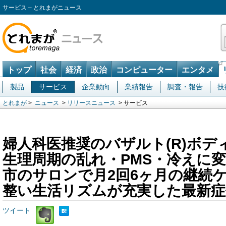
サービス – とれまがニュース
トップ
社会
経済
政治
コンピューター
エンタメ
製品
サービス
企業動向
業績報告
調査・報告
技
とれまが
>
ニュース
>
リリースニュース
> サービス
婦人科医推奨のバザルト(R)ボデ
生理周期の乱れ・PMS・冷えに
市のサロンで月2回6ヶ月の継続
整い生活リズムが充実した最新症
ツイート