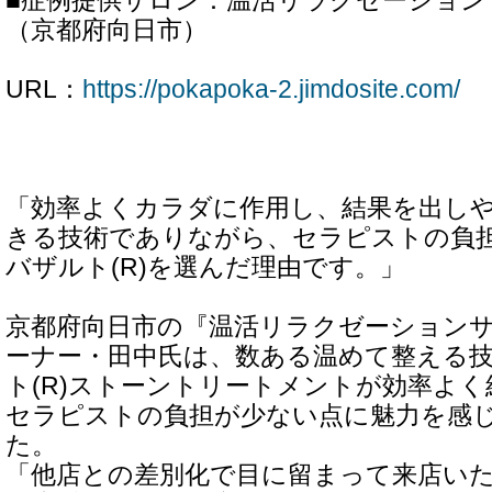
■症例提供サロン：温活リラクゼーションサロ
（京都府向日市）
URL：
https://pokapoka-2.jimdosite.com/
「効率よくカラダに作用し、結果を出し
きる技術でありながら、セラピストの負
バザルト(R)を選んだ理由です。」
京都府向日市の『温活リラクゼーションサロン
ーナー・田中氏は、数ある温めて整える
ト(R)ストーントリートメントが効率よ
セラピストの負担が少ない点に魅力を感
た。
「他店との差別化で目に留まって来店い