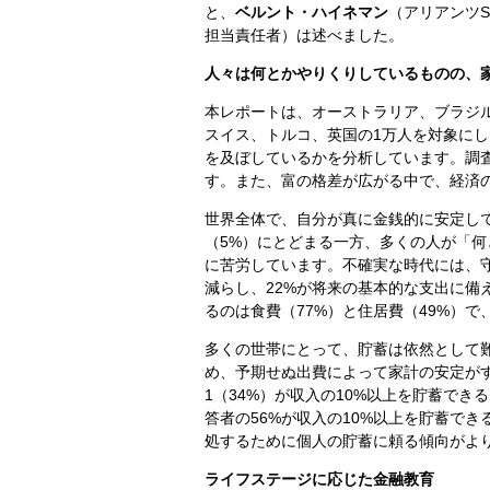
と、
ベルント・ハイネマン
（アリアンツ
担当責任者）は述べました。
人々は何とかやりくりしているものの、
本レポートは、オーストラリア、ブラジ
スイス、トルコ、英国の1万人を対象に
を及ぼしているかを分析しています。調
す。また、富の格差が広がる中で、経済
世界全体で、自分が真に金銭的に安定し
（5%）にとどまる一方、多くの人が「何
に苦労しています。不確実な時代には、守
減らし、22%が将来の基本的な支出に備
るのは食費（77%）と住居費（49%）で
多くの世帯にとって、貯蓄は依然として
め、予期せぬ出費によって家計の安定が
1（34%）が収入の10%以上を貯蓄で
答者の56%が収入の10%以上を貯蓄で
処するために個人の貯蓄に頼る傾向がよ
ライフステージに応じた金融教育