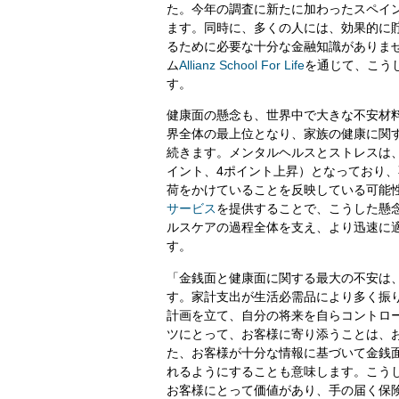
た。今年の調査に新たに加わったスペイ
ます。同時に、多くの人には、効果的に
るために必要な十分な金融知識がありま
ム
Allianz School For Life
を通じて、こう
す。
健康面の懸念も、世界中で大きな不安材料
界全体の最上位となり、家族の健康に関す
続きます。メンタルヘルスとストレスは、
イント、4ポイント上昇）となっており
荷をかけていることを反映している可能
サービス
を提供することで、こうした懸
ルスケアの過程全体を支え、より迅速に
す。
「金銭面と健康面に関する最大の不安は
す。家計支出が生活必需品により多く振
計画を立て、自分の将来を自らコントロ
ツにとって、お客様に寄り添うことは、
た、お客様が十分な情報に基づいて金銭
れるようにすることも意味します。こう
お客様にとって価値があり、手の届く保