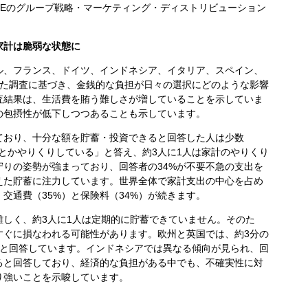
SEのグループ戦略・マーケティング・ディストリビューション
家計は脆弱な状態に
ル、フランス、ドイツ、インドネシア、イタリア、スペイン、
した調査に基づき、金銭的な負担が日々の選択にどのような影響
査結果は、生活費を賄う難しさが増していることを示していま
の包摂性が低下しつつあることも示しています。
ており、十分な額を貯蓄・投資できると回答した人は少数
とかやりくりしている」と答え、約3人に1人は家計のやりくり
りの姿勢が強まっており、回答者の34%が不要不急の支出を
えた貯蓄に注力しています。世界全体で家計支出の中心を占め
、交通費（35%）と保険料（34%）が続きます。
難しく、約3人に1人は定期的に貯蓄できていません。そのた
すぐに損なわれる可能性があります。欧州と英国では、約3分の
きると回答しています。インドネシアでは異なる傾向が見られ、回
きると回答しており、経済的な負担がある中でも、不確実性に対
り強いことを示唆しています。