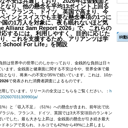
な不安は共通しており、2026年は金銭面と
となり、他の懸念を平均13ポイント上回る
で、フランス、ドイツ、英国で高まり、今
ペインとスイスでも主要な懸念事項の1つに
0か国の1万人を対象に、夜も眠れないほど気
lianz 3am Report 2026」で、これらの
対応するには、利用しやすく、目的に応じた
IR
り、これを支援するため、アリアンツは学
chool For Life」を開設
よる負担は世界中の世帯にのしかかっており、金銭的な負担は日々
ています。金銭面と健康面に関する不安は今や、世界全体で最
1位となり、将来への不安が35%で続いています。これは、10か
 2026
で発表された消費者調査によるものです。
使用しています。リリースの全文はこちらをご覧ください。：
h
/20260703130990/ja/
1%）と「収入不足」（51%）への懸念が含まれ、前年比で比
ブラジル、フランス、ドイツ、英国では3大不安項目のランキン
ばいでした。最も大きな上昇は、金銭面の懸念が引き続き最大
ドネシアで見られ、トルコでも42%から49%に上昇しまし