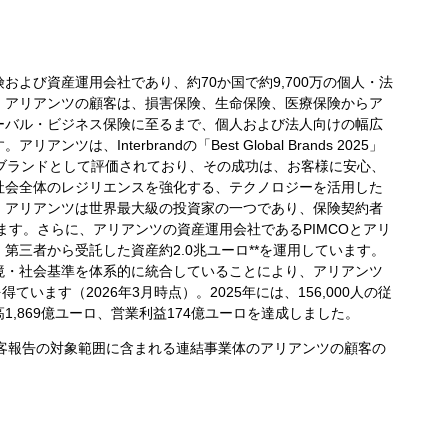
および資産運用会社であり、約70か国で約9,700万の個人・法
。アリアンツの顧客は、損害保険、生命保険、医療保険からア
ーバル・ビジネス保険に至るまで、個人および法人向けの幅広
は、Interbrandの「Best Global Brands 2025」
険ブランドとして評価されており、その成功は、お客様に安心、
社会全体のレジリエンスを強化する、テクノロジーを活用した
。アリアンツは世界最大級の投資家の一つであり、保険契約者
ています。さらに、アリアンツの資産運用会社であるPIMCOとアリ
第三者から受託した資産約2.0兆ユーロ**を運用しています。
境・社会基準を体系的に統合していることにより、アリアンツ
得ています（2026年3月時点）。2025年には、156,000人の従
,869億ユーロ、営業利益174億ユーロを達成しました。
は、顧客報告の対象範囲に含まれる連結事業体のアリアンツの顧客の