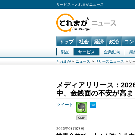
サービス – とれまがニュース
トップ
社会
経済
政治
コン
製品
サービス
企業動向
業
とれまが
>
ニュース
>
リリースニュース
> サ
メディアリリース：20
中、金銭面の不安が高ま
ツイート
2026年07月07日