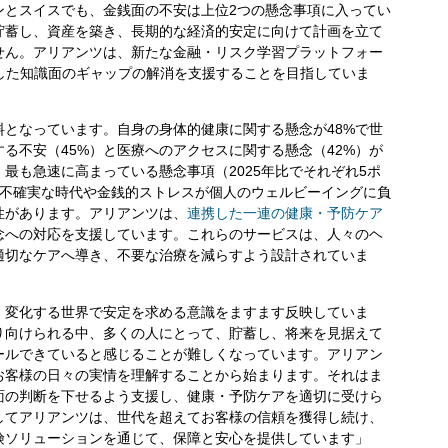
ンとスイスでも、金銭面の不安は上位2つの懸念事項に入ってい
貯蓄し、資産を築き、長期的な経済的安定に向けて計画を立て
せん。アリアンツは、新たな金融・リスク学習プラットフォー
した知識面のギャップの解消を支援することを目指していま
となっています。自身の身体的健康に関する懸念が48%で世
る不安（45%）と医療へのアクセスに関する懸念（42%）が
最も急速に高まっている懸念事項（2025年比でそれぞれ5ポ
、不確実な時代や金銭的ストレスが個人のウェルビーイングに負
性があります。アリアンツは、
連携した一連の健康・予防ケア
念への対応を支援しています。これらのサービスは、人々のヘ
適切なケアへ導き、不要な治療を減らすよう設計されていま
、変化する世界で安定を求める意識をますます反映していま
り向けられる中、多くの人にとって、貯蓄し、将来を見据えて
ールできていると感じることが難しくなっています。アリアン
お客様の日々の実情を理解することから始まります。それはま
面の判断を下せるよう支援し、健康・予防ケアを適切に受けら
してアリアンツは、世代を超えてお客様の信頼を獲得し続け、
険ソリューションを通じて、保障と安心を提供しています」