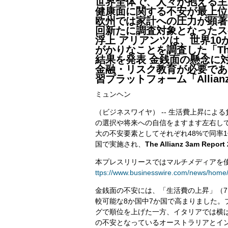
世界全体で、人々が抱える主
健康面に関する不安が最上位
欧州では家計への圧力が顕著
回新たに調査対象となったス
浮上 アリアンツは、世界1
がかりなことを調査した「The Al
結果を発表 金銭面の懸念に
金融・リスク教育が必要であ
習プラットフォーム「Allianz S
ミュンヘン
（ビジネスワイヤ） -- 生活費上昇に
の選択や将来への自信をますます左右し
大の不安要素としてそれぞれ48%で同率
国で実施され、
The Allianz 3am Report
本プレスリリースではマルチメディアを
ttps://www.businesswire.com/news/home
金銭面の不安には、「生活費の上昇」（7
較可能な8か国中7か国で高まりました。
グで順位を上げた一方、イタリアでは横
の不安となっているオーストラリアとイン