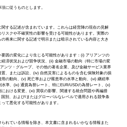
事項に従うものとします。
に関する記述が含まれています。これらは経営陣の現在の見解
のリスクや不確実性の影響を受ける可能性があります。実際の
らの将来に関する記述で明示または暗示されている内容と大き
要因の変化により生じる可能性があります：(i) アリアンツの
済状況および競争状況、(ii) 金融市場の動向（特に市場の変
 アリアンツ・グループ、その他の著名企業、及び金融サービス業界
置、または訴訟、(iv) 自然災害によるものを含む保険対象の損
の動向、(v) 死亡率および罹患率の水準と動向、(vi) 継続率
 金利水準、(ix) 通貨為替レート、特にEUR/USDの為替レート、(x)
における変更、(xi) 買収の影響、関連する統合問題や再編措
域的、国別、および/またはグローバルなレベルで適用される競争条
よって悪化する可能性があります。
けられている情報を除き、本文書に含まれるいかなる情報また