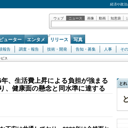
経済や政治
ウェブ
ニュース
画像
動画
知恵袋
ピューター
エンタメ
リリース
写真
績報告
調査・報告
技術・開発
告知・募集
人事
そ
ービス
26年、生活費上昇による負担が強まる
とれ
り、健康面の懸念と同水準に達する