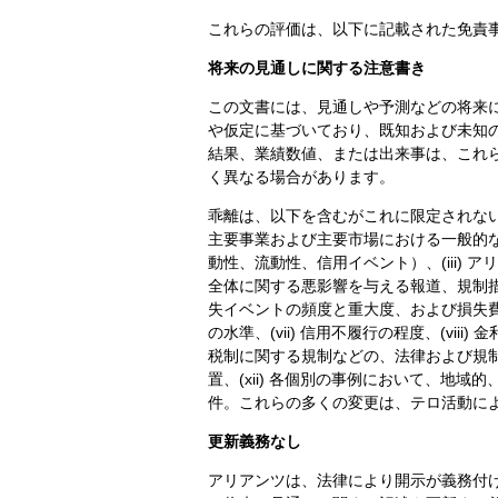
これらの評価は、以下に記載された免責
将来の見通しに関する注意書き
この文書には、見通しや予測などの将来
や仮定に基づいており、既知および未知
結果、業績数値、または出来事は、これ
く異なる場合があります。
乖離は、以下を含むがこれに限定されない
主要事業および主要市場における一般的な経
動性、流動性、信用イベント）、(iii)
全体に関する悪影響を与える報道、規制措
失イベントの頻度と重大度、および損失費用
の水準、(vii) 信用不履行の程度、(viii)
税制に関する規制などの、法律および規制
置、(xii) 各個別の事例において、地
件。これらの多くの変更は、テロ活動に
更新義務なし
アリアンツは、法律により開示が義務付