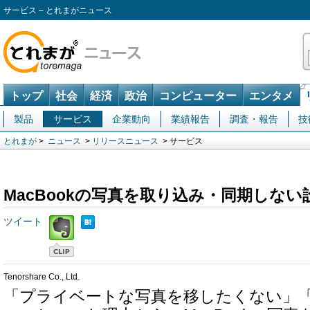
サービス – とれまがニュース
トップ
社会
経済
政治
コンピューター
エンタメ
製品
サービス
企業動向
業績報告
調査・報告
技
とれまが
>
ニュース
>
リリースニュース
> サービス
MacBookの写真を取り込み・同期しな
ツイート
Tenorshare Co., Ltd.
「プライベートな写真を移したくない」