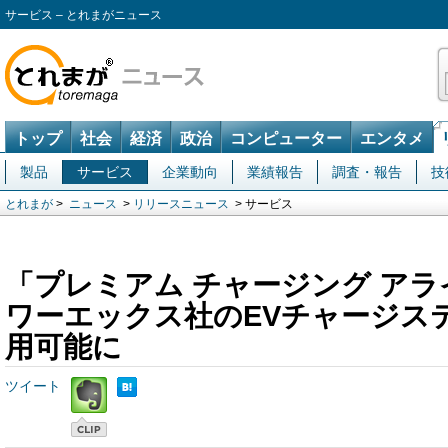
サービス – とれまがニュース
トップ
社会
経済
政治
コンピューター
エンタメ
製品
サービス
企業動向
業績報告
調査・報告
技
とれまが
>
ニュース
>
リリースニュース
> サービス
「プレミアム チャージング ア
ワーエックス社のEVチャージス
用可能に
ツイート