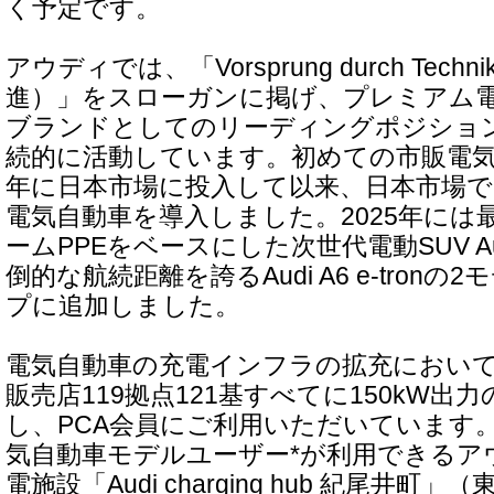
く予定です。
アウディでは、「Vorsprung durch Tec
進）」をスローガンに掲げ、プレミアム電
ブランドとしてのリーディングポジショ
続的に活動しています。初めての市販電気自動車
年に日本市場に投入して以来、日本市場で
電気自動車を導入しました。2025年には
ームPPEをベースにした次世代電動SUV Audi 
倒的な航続距離を誇るAudi A6 e-tron
プに追加しました。
電気自動車の充電インフラの拡充におい
販売店119拠点121基すべてに150kW出
し、PCA会員にご利用いただいています
気自動車モデルユーザー*が利用できるア
電施設「Audi charging hub 紀尾井町