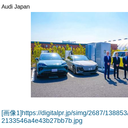
Audi Japan
[画像1]https://digitalpr.jp/simg/2687/138
2133546a4e43b27bb7b.jpg