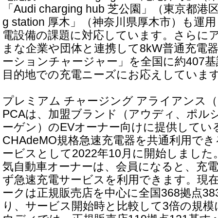
「Audi charging hub 芝公園」（東京都港区）
g station 厚木」（神奈川県厚木市）も
電設備の課題に対応しています。さらに
まな企業や団体と連携して8kW普通充電器
ーションチャージャー」を全国に約407
目的地での充電ニーズにお応えしていま
プレミアム チャージング アライアンス（
PCAは、加盟ブランド（アウディ、ポル
ーゲン）のEVオーナー向けに提供している9
CHAdeMO規格急速充電器を共通利用で
ービスとして2022年10月に開始しまし
気自動車オーナーは、会員になると、充
ず急速充電サービスを利用できます。現在
ークは正規販売店を中心に全国368拠点3
り、サービス開始時と比較して3倍の規模