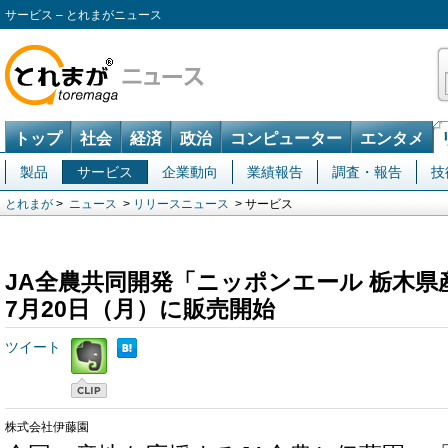
サービス – とれまがニュース
トップ
社会
経済
政治
コンピューター
エンタメ
製品
サービス
企業動向
業績報告
調査・報告
技
とれまが
>
ニュース
>
リリースニュース
> サービス
JA全農共同開発「ニッポンエール 栃木
7月20日（月）に販売開始
ツイート
株式会社伊藤園