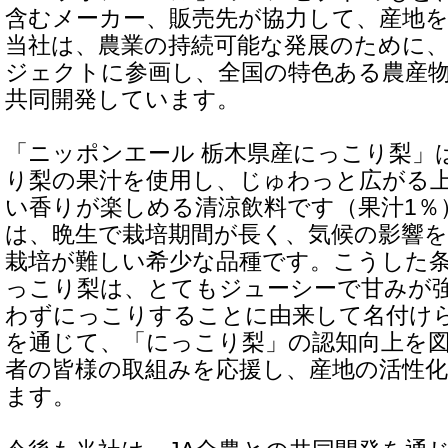
含むメーカー、販売先が協力して、産地
当社は、農業の持続可能な発展のために、2
ジェクトに参画し、全国の特色ある農産
共同開発しています。
「ニッポンエール 栃木県産にっこり梨」
り梨の果汁を使用し、じゅわっと広がる
い香りが楽しめる清涼飲料です（果汁1％
は、晩生で栽培期間が長く、気候の影響
栽培が難しい希少な品種です。こうした
っこり梨は、とてもジューシーで甘みが
わずにっこりすることに由来して名付け
を通じて、「にっこり梨」の認知向上を
者の皆様の取組みを応援し、産地の活性
ます。