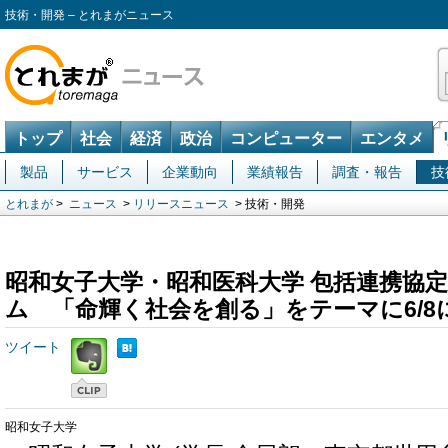
技術・開発 – とれまがニュース
トップ
社会
経済
政治
コンピューター
エンタメ
製品
サービス
企業動向
業績報告
調査・報告
技
とれまが
>
ニュース
>
リリースニュース
> 技術・開発
昭和女子大学・昭和医科大学 包括連携協
ム 「命輝く社会を創る」をテーマに6/8
ツイート
昭和女子大学