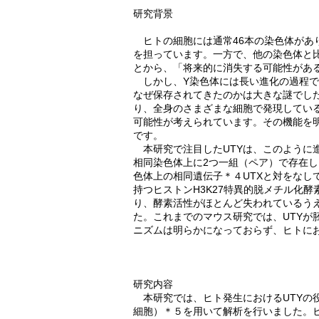
研究背景
ヒトの細胞には通常46本の染色体があ
を担っています。一方で、他の染色体と
とから、「将来的に消失する可能性があ
しかし、Y染色体には長い進化の過程で
なぜ保存されてきたのかは大きな謎でし
り、全身のさまざまな細胞で発現してい
可能性が考えられています。その機能を
です。
本研究で注目したUTYは、このように
相同染色体上に2つ一組（ペア）で存在し
色体上の相同遺伝子＊４UTXと対をなして
持つヒストンH3K27特異的脱メチル化
り、酵素活性がほとんど失われているう
た。これまでのマウス研究では、UTYが
ニズムは明らかになっておらず、ヒトに
研究内容
本研究では、ヒト発生におけるUTYの役
細胞）＊５を用いて解析を行いました。