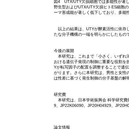
図4 UTX/UTY欠損細胞では多能性が著
野生型およびUTX/UTY欠損ヒトES細胞
ーマ形成能が著しく低下しており、多能性
以上の結果は、UTYが酵素活性に依存
たな分子機構の一端を明らかにしたもの
今後の展開
本研究は、これまで「小さく、いずれ消
おける遺伝子発現の制御に重要な役割を
Yが転写因子の配置を調整することで遺
がります。さらに本研究は、男性と女性
は性差に基づく発生制御の分子基盤の解
研究費
本研究は、日本学術振興会 科学研究費助成事
9、JP22K06090、JP20H04929、J
論文情報