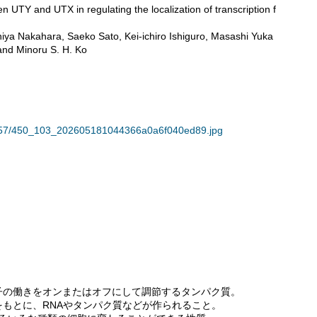
 and UTX in regulating the localization of transcription f
akahara, Saeko Sato, Kei-ichiro Ishiguro, Masashi Yuka
nd Minoru S. H. Ko
34957/450_103_202605181044366a0a6f040ed89.jpg
伝子の働きをオンまたはオフにして調節するタンパク質。
をもとに、RNAやタンパク質などが作られること。