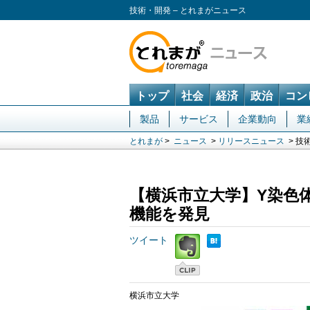
技術・開発 – とれまがニュース
トップ
社会
経済
政治
コン
製品
サービス
企業動向
業
とれまが
>
ニュース
>
リリースニュース
> 技
【横浜市立大学】Y染色
機能を発見
ツイート
横浜市立大学