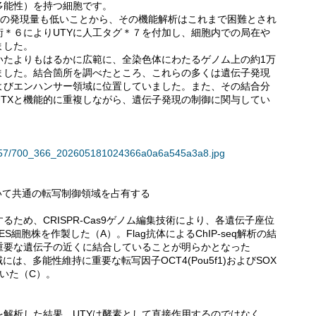
多能性）を持つ細胞です。
の発現量も低いことから、その機能解析はこれまで困難とされ
＊６によりUTYに人工タグ＊７を付加し、細胞内での局在や
ました。
いたよりもはるかに広範に、全染色体にわたるゲノム上の約1万
ました。結合箇所を調べたところ、これらの多くは遺伝子発現
よびエンハンサー領域に位置していました。また、その結合分
がUTXと機能的に重複しながら、遺伝子発現の制御に関与してい
134957/700_366_202605181024366a0a6a545a3a8.jpg
おいて共通の転写制御領域を占有する
るため、CRISPR-Cas9ゲノム編集技術により、各遺伝子座位
ES細胞株を作製した（A）。Flag抗体によるChIP-seq解析の結
に重要な遺伝子の近くに結合していることが明らかとなった
には、多能性維持に重要な転写因子OCT4(Pou5f1)およびSOX
いた（C）。
を解析した結果、UTYは酵素として直接作用するのではなく、