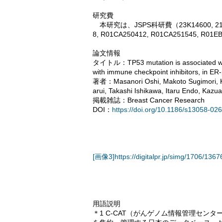
研究費
本研究は、JSPS科研費（23K14600, 21K1553
8, R01CA250412, R01CA251545
論文情報
タイトル：TP53 mutation is associated with 
with immune checkpoint inhibitors, in ER
著者：Masanori Oshi, Makoto Sugimori, K
arui, Takashi Ishikawa, Itaru Endo, Kazu
掲載雑誌：Breast Cancer Research
DOI：
https://doi.org/10.1186/s13058-02
[画像3]https://digitalpr.jp/simg/1706/1
用語説明
＊1 C-CAT（がんゲノム情報管理セ