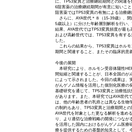
に、TP53変異と治療継続期間との関連を
6阻害薬の治療継続期間が有意に短いこ
阻害薬ではTP53変異の有無による治療
さらに、AYA世代＊８（15-39歳）、閉
5歳以上）に分けた年齢層別解析を行い、
結果、AYA世代ではTP53変異頻度が
および高齢世代では、TP53変異を有する
した。
これらの結果から、TP53変異はホルモン
期間と関連すること、またその臨床的意
今後の展開
本研究により、ホルモン受容体陽性HER2
間短縮と関連することが、日本全国のが
によって示されました。今回の成果は、実
がんゲノム情報を活用した個別化医療の
基礎研究を通じて、TP53変異と治療抵
があります。また、本研究ではAYA世代で
は、他の年齢患者の乳癌とは異なる生物
の制約もあり、TP53変異と治療期間と
AYA世代を対象とした更なる解析を進め
り、より適切な治療戦略の開発につなが
を活用した国内におけるがんゲノム医療
療を提供するための基盤的知見として、