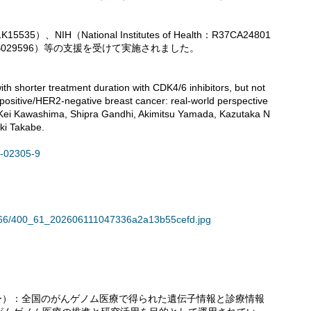
5）、NIH（National Institutes of Health：R37CA24801
, R01EB029596）等の支援を受けて実施されました。
shorter treatment duration with CDK4/6 inhibitors, but not
-positive/HER2-negative breast cancer: real-world perspective
ei Kawashima, Shipra Gandhi, Akimitsu Yamada, Kazutaka N
aki Takabe.
6-02305-9
36766/400_61_202606111047336a2a13b55cefd.jpg
ンター）：全国のがんゲノム医療で得られた遺伝子情報と診療情報