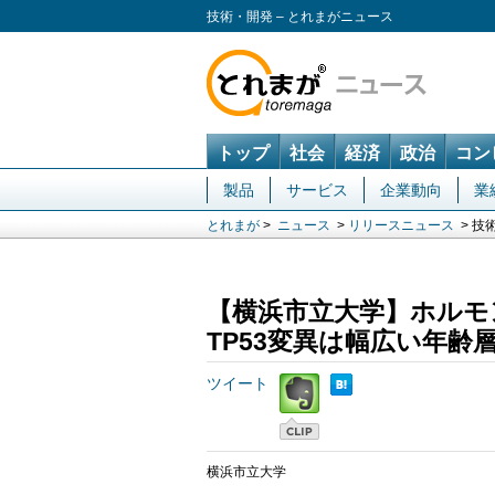
技術・開発 – とれまがニュース
トップ
社会
経済
政治
コン
製品
サービス
企業動向
業
とれまが
>
ニュース
>
リリースニュース
> 技
【横浜市立大学】ホルモ
TP53変異は幅広い年齢
ツイート
横浜市立大学