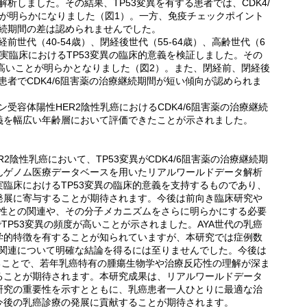
解析しました。その結果、TP53変異を有する患者では、CDK4/
とが明らかになりました（図1）。一方、免疫チェックポイント
継続期間の差は認められませんでした。
経前世代（40-54歳）、閉経後世代（55-64歳）、高齢世代（6
実臨床におけるTP53変異の臨床的意義を検証しました。その
最も高いことが明らかとなりました（図2）。また、閉経前、閉経後
患者でCDK4/6阻害薬の治療継続期間が短い傾向が認められま
受容体陽性HER2陰性乳癌におけるCDK4/6阻害薬の治療継続
義を幅広い年齢層において評価できたことが示されました。
陰性乳癌において、TP53変異がCDK4/6阻害薬の治療継続期
んゲノム医療データベースを用いたリアルワールドデータ解析
臨床におけるTP53変異の臨床的意義を支持するものであり、
発展に寄与することが期待されます。今後は前向き臨床研究や
抗性との関連や、その分子メカニズムをさらに明らかにする必要
TP53変異の頻度が高いことが示されました。AYA世代の乳癌
学的特徴を有することが知られていますが、本研究では症例数
の関連について明確な結論を得るには至りませんでした。今後は
ることで、若年乳癌特有の腫瘍生物学や治療反応性の理解が深ま
ることが期待されます。本研究成果は、リアルワールドデータ
研究の重要性を示すとともに、乳癌患者一人ひとりに最適な治
今後の乳癌診療の発展に貢献することが期待されます。