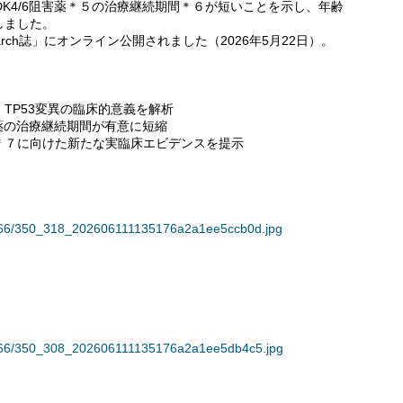
DK4/6阻害薬＊５の治療継続期間＊６が短いことを示し、年齢
しました。
esearch誌」にオンライン公開されました（2026年5月22日）。
TP53変異の臨床的意義を解析
害薬の治療継続期間が有意に短縮
＊７に向けた新たな実臨床エビデンスを提示
36766/350_318_202606111135176a2a1ee5ccb0d.jpg
36766/350_308_202606111135176a2a1ee5db4c5.jpg