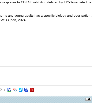
er response to CDK4/6 inhibition defined by TP53-mediated ge
scents and young adults has a specific biology and poor patient
 ESMO Open, 2024.
ク：