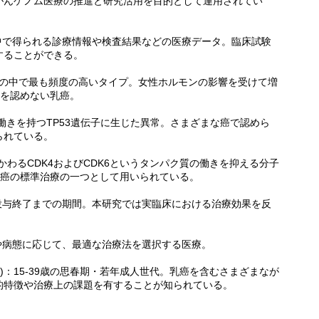
がんゲノム医療の推進と研究活用を目的として運用されてい
中で得られる診療情報や検査結果などの医療データ。臨床試験
することができる。
乳癌の中で最も頻度の高いタイプ。女性ホルモンの影響を受けて増
現を認めない乳癌。
る働きを持つTP53遺伝子に生じた異常。さまざまな癌で認めら
られている。
かかわるCDK4およびCDK6というタンパク質の働きを抑える分子
乳癌の標準治療の一つとして用いられている。
投与終了までの期間。本研究では実臨床における治療効果を反
や病態に応じて、最適な治療法を選択する医療。
ung Adult)：15-39歳の思春期・若年成人世代。乳癌を含むさまざまなが
的特徴や治療上の課題を有することが知られている。