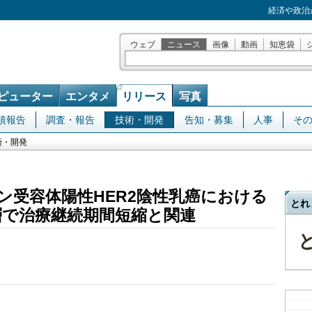
経済や政治
ウェブ
ニュース
画像
動画
知恵袋
ピューター
エンタメ
リリース
写真
績報告
調査・報告
技術・開発
告知・募集
人事
そ
術・開発
ン受容体陽性HER2陰性乳癌における
とれ
層で治療継続期間短縮と関連