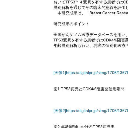
おいてTP53＊４変異を有する患者ではC
層別解析を通じてその臨床的意義を評価
本研究成果は、「Breast Cancer R
研究成果のポイント
全国がんゲノム医療データベースを用い、
TP53変異を有する患者ではCDK4/6阻
年齢層別解析も行い、乳癌の個別化医療
[画像1]https://digitalpr.jp/simg/1706/1
図1 TP53変異とCDK4/6阻害薬使用期間
[画像2]https://digitalpr.jp/simg/1706/1
図2 年齢層別におけるTP53変異率