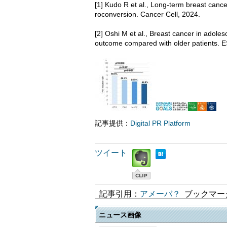
[1] Kudo R et al., Long-term breast canc
roconversion. Cancer Cell, 2024.
[2] Oshi M et al., Breast cancer in adole
outcome compared with older patients.
記事提供：
Digital PR Platform
ツイート
記事引用：
アメーバ？
ブックマー
ニュース画像