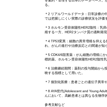
を集約・管理する日本のデータベース。
る。
＊2 リアルワールドデータ：日常診療の
では把握しにくい実際の診療状況を評価
＊3 ホルモン受容体陽性HER2陰性：
殖する一方、HER2タンパク質の過剰発
＊4 TP53変異：細胞の異常増殖を抑え
れ、がんの進行や治療反応との関連が知
＊5 CDK4/6阻害薬：がん細胞の増殖に
標的薬。ホルモン受容体陽性HER2陰性
＊6 治療継続期間：薬剤の投与開始から
映する指標として用いた。
＊7 個別化医療：患者ごとの遺伝子異常
＊8 AYA世代(Adolescent and Yo
んにおいて、高齢患者とは異なる生物学
参考文献など