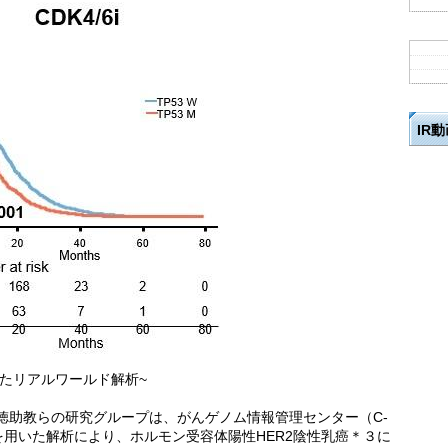
IR
たリアルワールド解析~
徳助教らの研究グループは、がんゲノム情報管理センター（C-
を用いた解析により、ホルモン受容体陽性HER2陰性乳癌＊３に