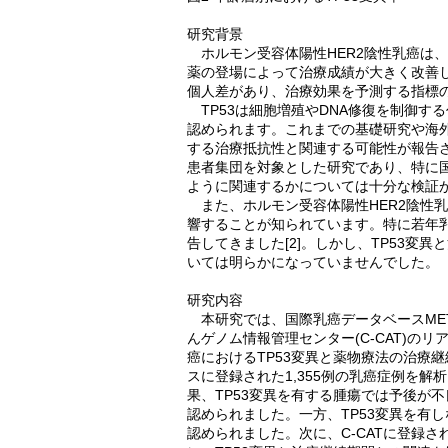
研究背景
ホルモン受容体陽性HER2陰性乳癌は、
薬の登場によって治療成績が大きく改善
個人差があり、治療効果を予測する指標
TP53は細胞増殖やDNA修復を制御す
認められます。これまでの基礎研究や海外の
する治療抵抗性と関連する可能性が報告さ
患者集団を対象とした研究であり、特に国
ように関連するかについては十分な検証
また、ホルモン受容体陽性HER2陰性
響することが知られています。特に若年
告してきました[2]。しかし、TP53変
いては明らかになっていませんでした。
研究内容
本研究では、国際乳癌データベースMET
んゲノム情報管理センター(C-CAT)の
癌におけるTP53変異と薬物療法の治療継
スに登録された1,355例の乳癌症例を解
果、TP53変異を有する腫瘍では予後が
認められました。一方、TP53変異を有
認められました。次に、C-CATに登録さ