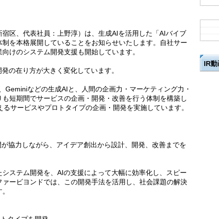
宿区、代表社員：上野淳）は、生成AIを活用した「AIバイブ
体制を本格展開していることをお知らせいたします。自社サー
業向けのシステム開発支援も開始しています。
IR
開発の在り方が大きく変化しています。
de、Geminiなどの生成AIと、人間の企画力・マーケティング力・
りも短期間でサービスの企画・開発・改善を行う体制を構築し
超えるサービスやプロトタイプの企画・開発を実施しています。
人間が協力しながら、アイデア創出から設計、開発、改善までを
。
システム開発を、AIの支援によって大幅に効率化し、スピー
ファービヨンドでは、この開発手法を活用し、社会課題の解決
す。