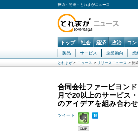
技術・開発 – とれまがニュース
トップ
社会
経済
政治
コン
製品
サービス
企業動向
業
とれまが
>
ニュース
>
リリースニュース
> 技
合同会社ファービヨンド
月で20以上のサービス・
のアイデアを組み合わせ
ツイート