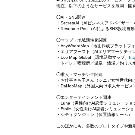
■わずか数か月で20以上のサービス・プ
現在、以下のようなサービスを展開・開
◯AI・SNS関連
・SecretaAI（AIビジネスアドバイザー
・Resonate Post（AIによるSNS投稿
◯マップ・地域活性化関連
・AnyWhereMap（地図作成プラットフ
・エリアブースト（AIエリアマーケティ
・Eco Map Global（環境活動マップ）
htt
・トイレ／喫煙所／温泉・銭湯／釣りス
◯求人・マッチング関連
・お仕事さち子さん（シニア女性世代向
・DaiJobMap（外国人向け求人サービス
◯エンターテインメント関連
・Luna（男性向けAI恋愛シミュレーショ
・Etoile（女性向けAI恋愛シミュレーシ
・シティダンジョン（位置情報ゲーム）
このほかにも、多数のプロトタイプや新