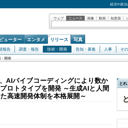
経済や政治
ウェブ
ニュース
画像
動画
知恵袋
ピューター
エンタメ
リリース
写真
績報告
調査・報告
技術・開発
告知・募集
人事
そ
術・開発
、AIバイブコーディングにより数か
とれ
プロトタイプを開発 ～生成AIと人間
た高速開発体制を本格展開～