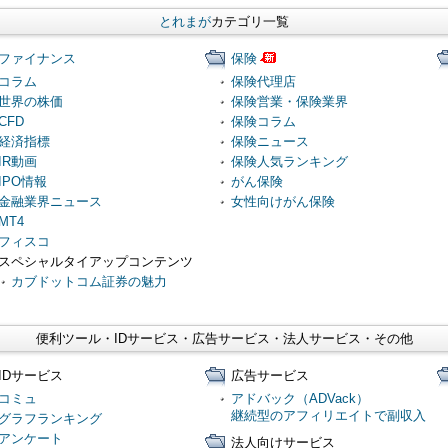
とれまが
カテゴリ一覧
ファイナンス
保険
コラム
保険代理店
世界の株価
保険営業・保険業界
CFD
保険コラム
経済指標
保険ニュース
IR動画
保険人気ランキング
IPO情報
がん保険
金融業界ニュース
女性向けがん保険
MT4
フィスコ
スペシャルタイアップコンテンツ
カブドットコム証券の魅力
便利ツール・IDサービス・広告サービス・法人サービス・その他
IDサービス
広告サービス
コミュ
アドバック（ADVack）
継続型のアフィリエイトで副収入
グラフランキング
アンケート
法人向けサービス