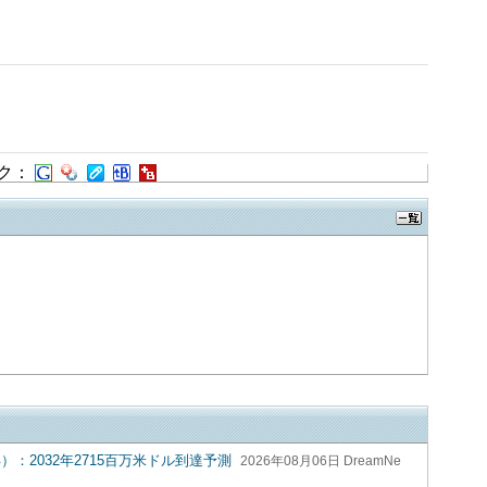
ク：
）：2032年2715百万米ドル到達予測
2026年08月06日 DreamNe