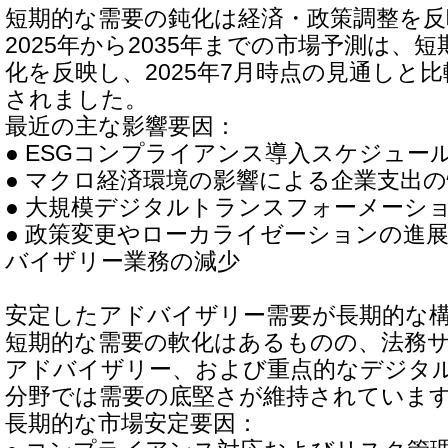
短期的な需要の鈍化は経済・政策調整を反
2025年から2035年までの市場予測は、
化を反映し、2025年7月時点の見通しと比
されました。
最近の主な影響要因：
● ESGコンプライアンス導入スケジュー
● マクロ経済環境の影響による企業支出
● 大規模デジタルトランスフォーメーシ
● 政策変更やローカライゼーションの進
バイザリー業務の減少
安定したアドバイザリー需要が長期的な
短期的な需要の軟化はあるものの、法務
アドバイザリー、および重点的なデジタ
分野では需要の底堅さが維持されていま
長期的な市場安定要因：