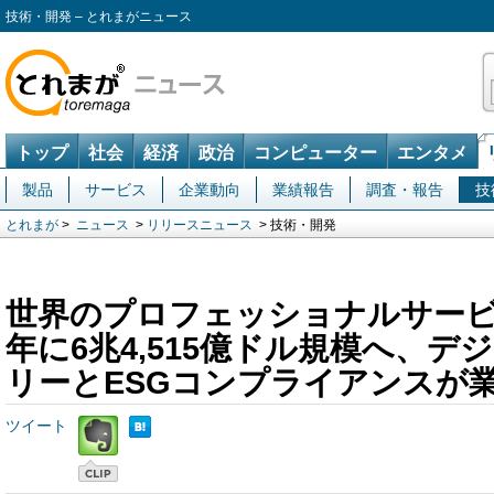
技術・開発 – とれまがニュース
トップ
社会
経済
政治
コンピューター
エンタメ
製品
サービス
企業動向
業績報告
調査・報告
技
とれまが
>
ニュース
>
リリースニュース
> 技術・開発
世界のプロフェッショナルサービス
年に6兆4,515億ドル規模へ、
リーとESGコンプライアンスが
ツイート