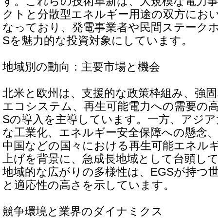
す。これらの技術革新は、大規模な電力
クトと分散型エネルギー用途の双方にお
なっており、発電事業者や民間ステークホ
Sを魅力的な投資対象にしています。
地域別の動向：主要市場と機会
北米と欧州は、支援的な政策枠組み、強固
エコシステム、再生可能電力への需要の高
Sの導入を主導しています。一方、アジア
な工業化、エネルギー安全保障への懸念
中国などの国々における再生可能エネル
上げを背景に、急成長地域として台頭し
地域的な広がりの多様性は、EGSが持つ
と適応性の高さを示しています。
競争環境と業界のダイナミクス