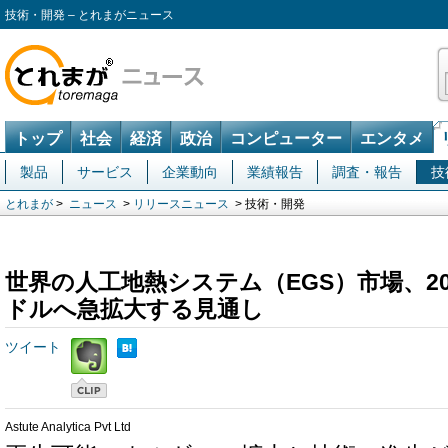
技術・開発 – とれまがニュース
トップ
社会
経済
政治
コンピューター
エンタメ
製品
サービス
企業動向
業績報告
調査・報告
技
とれまが
>
ニュース
>
リリースニュース
> 技術・開発
世界の人工地熱システム（EGS）市場、20
ドルへ急拡大する見通し
ツイート
Astute Analytica Pvt Ltd