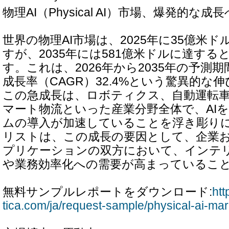
物理AI（Physical AI）市場、爆発的な成長
世界の物理AI市場は、2025年に35億米
すが、2035年には581億米ドルに達す
す。これは、2026年から2035年の予測
成長率（CAGR）32.4%という驚異的な
この急成長は、ロボティクス、自動運転
マート物流といった産業分野全体で、AI
ムの導入が加速していることを浮き彫り
リストは、この成長の要因として、企業
プリケーションの双方において、インテ
や業務効率化への需要が高まっているこ
無料サンプルレポートをダウンロード:
htt
tica.com/ja/request-sample/physical-ai-mar