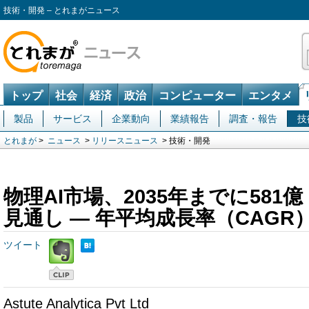
技術・開発 – とれまがニュース
トップ
社会
経済
政治
コンピューター
エンタメ
製品
サービス
企業動向
業績報告
調査・報告
技
とれまが
>
ニュース
>
リリースニュース
> 技術・開発
物理AI市場、2035年までに58
見通し ― 年平均成長率（CAGR）
ツイート
Astute Analytica Pvt Ltd