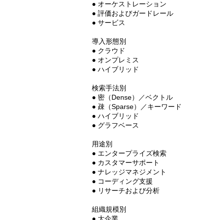
● オーケストレーション
● 評価およびガードレール
● サービス
導入形態別
● クラウド
● オンプレミス
● ハイブリッド
検索手法別
● 密（Dense）／ベクトル
● 疎（Sparse）／キーワード
● ハイブリッド
● グラフベース
用途別
● エンタープライズ検索
● カスタマーサポート
● ナレッジマネジメント
● コーディング支援
● リサーチおよび分析
組織規模別
● 大企業