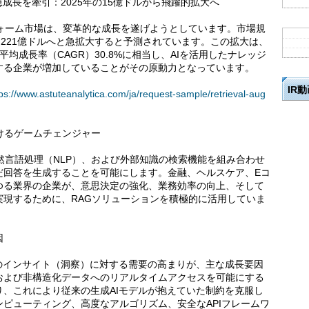
成長を牽引：2025年の15億ドルから飛躍的拡大へ
フォーム市場は、変革的な成長を遂げようとしています。市場規
年には221億ドルへと急拡大すると予測されています。この拡大は、
年平均成長率（CAGR）30.8%に相当し、AIを活用したナレッジ
する企業が増加していることがその原動力となっています。
IR
tps://www.astuteanalytica.com/ja/request-sample/retrieval-aug
おけるゲームチェンジャー
然言語処理（NLP）、および外部知識の検索機能を組み合わせ
だ回答を生成することを可能にします。金融、ヘルスケア、Eコ
ゆる業界の企業が、意思決定の強化、業務効率の向上、そして
実現するために、RAGソリューションを積極的に活用していま
因
のインサイト（洞察）に対する需要の高まりが、主な成長要因
および非構造化データへのリアルタイムアクセスを可能にする
、これにより従来の生成AIモデルが抱えていた制約を克服し
ピューティング、高度なアルゴリズム、安全なAPIフレームワ