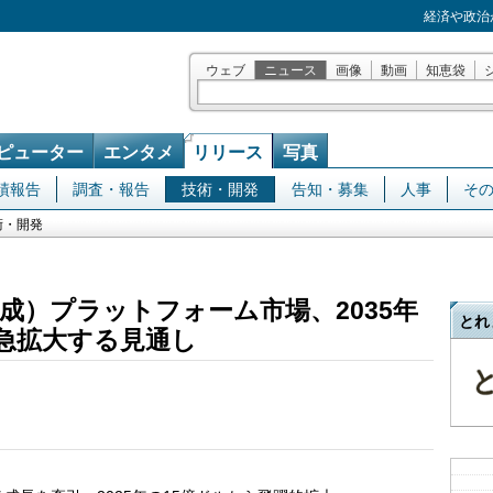
経済や政治
ウェブ
ニュース
画像
動画
知恵袋
ピューター
エンタメ
リリース
写真
績報告
調査・報告
技術・開発
告知・募集
人事
そ
術・開発
成）プラットフォーム市場、2035年
とれ
と急拡大する見通し