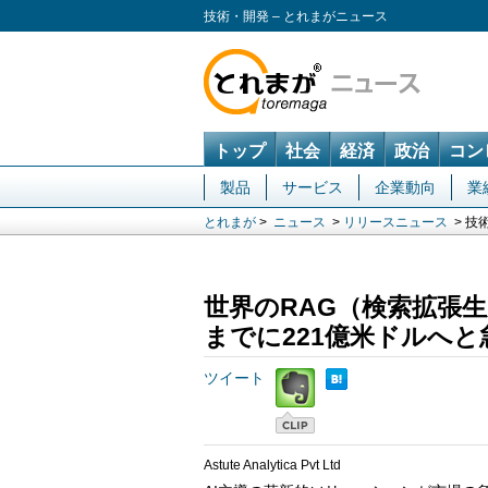
技術・開発 – とれまがニュース
トップ
社会
経済
政治
コン
製品
サービス
企業動向
業
とれまが
>
ニュース
>
リリースニュース
> 技
世界のRAG（検索拡張生
までに221億米ドルへ
ツイート
Astute Analytica Pvt Ltd