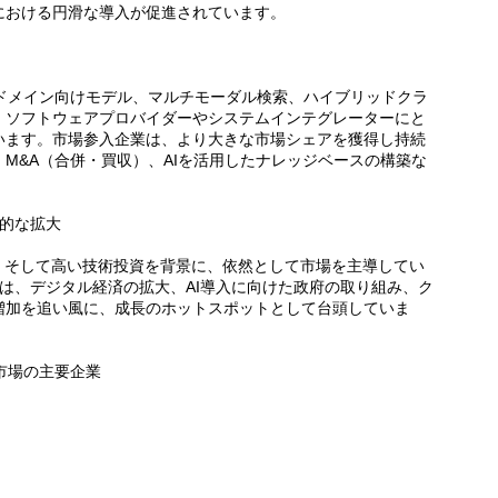
における円滑な導入が促進されています。
定ドメイン向けモデル、マルチモーダル検索、ハイブリッドクラ
、ソフトウェアプロバイダーやシステムインテグレーターにと
います。市場参入企業は、より大きな市場シェアを獲得し持続
M&A（合併・買収）、AIを活用したナレッジベースの構築な
界的な拡大
、そして高い技術投資を背景に、依然として市場を主導してい
）は、デジタル経済の拡大、AI導入に向けた政府の取り組み、ク
増加を追い風に、成長のホットスポットとして台頭していま
市場の主要企業