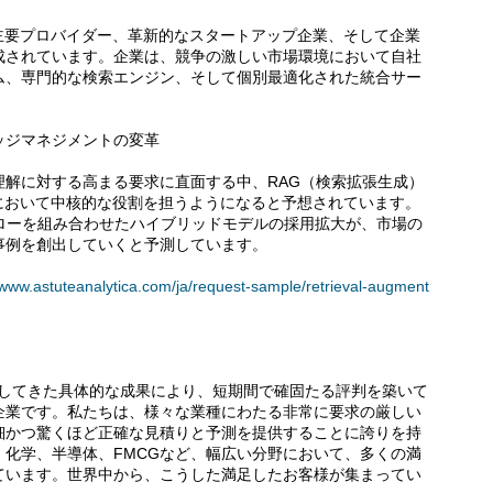
主要プロバイダー、革新的なスタートアップ企業、そして企業
成されています。企業は、競争の激しい市場環境において自社
ム、専門的な検索エンジン、そして個別最適化された統合サー
ッジマネジメントの変革
理解に対する高まる要求に直面する中、RAG（検索拡張生成）
において中核的な役割を担うようになると予想されています。
フローを組み合わせたハイブリッドモデルの採用拡大が、市場の
事例を創出していくと予測しています。
/www.astuteanalytica.com/ja/request-sample/retrieval-augment
アントに提供してきた具体的な成果により、短期間で確固たる評判を築いて
企業です。私たちは、様々な業種にわたる非常に要求の厳しい
細かつ驚くほど正確な見積りと予測を提供することに誇りを持
化学、半導体、FMCGなど、幅広い分野において、多くの満
ています。世界中から、こうした満足したお客様が集まってい