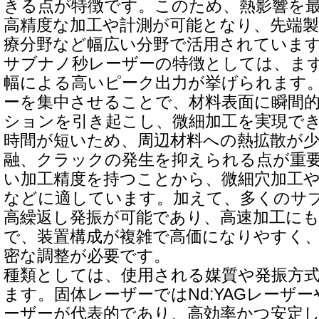
きる点が特徴です。このため、熱影響を
高精度な加工や計測が可能となり、先端製
療分野など幅広い分野で活用されていま
サブナノ秒レーザーの特徴としては、ま
幅による高いピーク出力が挙げられます
ーを集中させることで、材料表面に瞬間
ションを引き起こし、微細加工を実現で
時間が短いため、周辺材料への熱拡散が
融、クラックの発生を抑えられる点が重
い加工精度を持つことから、微細穴加工や
などに適しています。加えて、多くのサ
高繰返し発振が可能であり、高速加工に
で、装置構成が複雑で高価になりやすく
密な調整が必要です。
種類としては、使用される媒質や発振方
ます。固体レーザーではNd:YAGレーザー
ーザーが代表的であり、高効率かつ安定