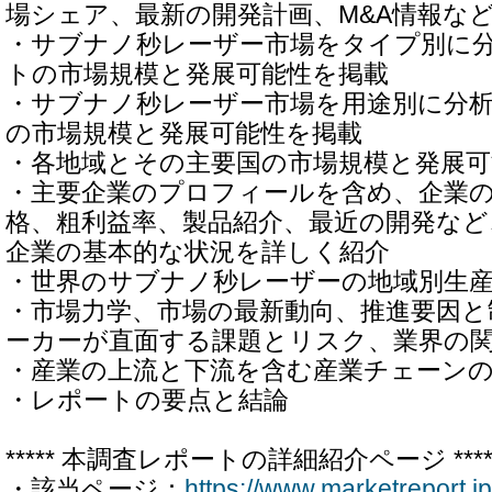
場シェア、最新の開発計画、M&A情報な
・サブナノ秒レーザー市場をタイプ別に
トの市場規模と発展可能性を掲載
・サブナノ秒レーザー市場を用途別に分
の市場規模と発展可能性を掲載
・各地域とその主要国の市場規模と発展可
・主要企業のプロフィールを含め、企業
格、粗利益率、製品紹介、最近の開発など
企業の基本的な状況を詳しく紹介
・世界のサブナノ秒レーザーの地域別生
・市場力学、市場の最新動向、推進要因と
ーカーが直面する課題とリスク、業界の
・産業の上流と下流を含む産業チェーン
・レポートの要点と結論
***** 本調査レポートの詳細紹介ページ ****
・該当ページ：
https://www.marketreport.j