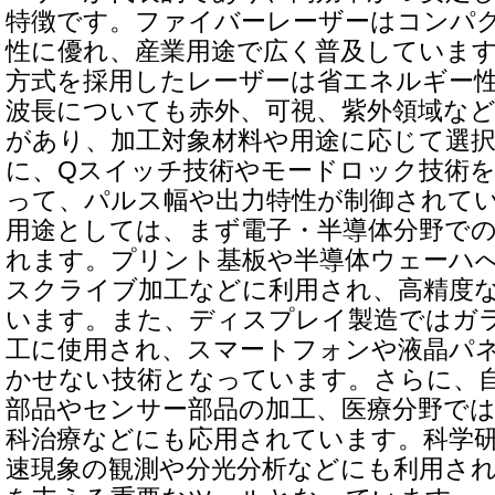
特徴です。ファイバーレーザーはコンパ
性に優れ、産業用途で広く普及していま
方式を採用したレーザーは省エネルギー
波長についても赤外、可視、紫外領域な
があり、加工対象材料や用途に応じて選
に、Qスイッチ技術やモードロック技術
って、パルス幅や出力特性が制御されて
用途としては、まず電子・半導体分野で
れます。プリント基板や半導体ウェーハ
スクライブ加工などに利用され、高精度
います。また、ディスプレイ製造ではガ
工に使用され、スマートフォンや液晶パ
かせない技術となっています。さらに、
部品やセンサー部品の加工、医療分野で
科治療などにも応用されています。科学
速現象の観測や分光分析などにも利用さ