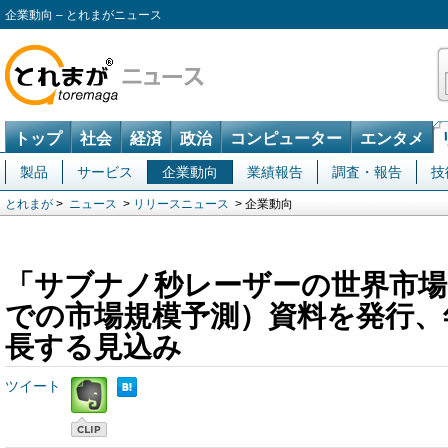
企業動向 – とれまがニュース
トップ
社会
経済
政治
コンピューター
エンタメ
製品
サービス
企業動向
業績報告
調査・報告
技
とれまが
>
ニュース
>
リリースニュース
> 企業動向
「サブナノ秒レーザーの世界市場」
での市場規模予測）資料を発行、年
長する見込み
ツイート