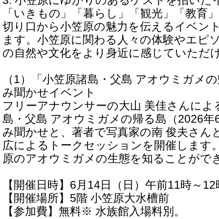
3. 小笠原にゆかりのあるゲストを招いた
「いきもの」「暮らし」「観光」「教育
切り口から小笠原の魅力を伝えるイベン
ます。小笠原に関わる人々の体験やエピ
の自然や文化をより身近に感じていただ
（1）「小笠原諸島・父島 アオウミガメ
み聞かせイベント
フリーアナウンサーの大山 美佳さんによ
島・父島 アオウミガメの帰る島（2026年
み聞かせと、著者で写真家の南 俊夫さん
広によるトークセッションを開催します
原のアオウミガメの生態を知ることがで
【開催日時】6月14日（日）午前11時～12
【開催場所】5階 小笠原大水槽前
【参加費】無料※ 水族館入場料別。