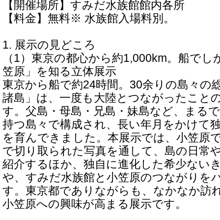
【開催場所】すみだ水族館館内各所
【料金】無料※ 水族館入場料別。
1. 展示の見どころ
（1）東京の都心から約1,000km。船で
笠原」を知る立体展示
東京から船で約24時間。30余りの島々の
諸島」は、一度も大陸とつながったこと
す。父島・母島・兄島・妹島など、まる
持つ島々で構成され、長い年月をかけて
を育んできました。本展示では、小笠原
で切り取られた写真を通して、島の日常
紹介するほか、独自に進化した希少ない
や、すみだ水族館と小笠原のつながりを
す。東京都でありながらも、なかなか訪
小笠原への興味が高まる展示です。