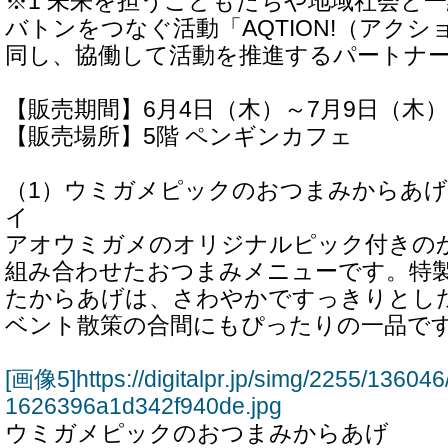
※1 未来を担うこどもたちや地域社会と
バトンをつなぐ活動「AQTION!（アク
同し、協働して活動を推進するパートナ
【販売期間】6月4日（木）～7月9日（木）
【販売場所】5階 ペンギンカフェ
（1）ウミガメピックのおつまみからあげ po
イ
アオウミガメのオリジナルピック付きの
組み合わせたおつまみメニューです。特
たからあげは、さわやかですっきりとし
ベント散策の合間にもぴったりの一品で
[画像5]https://digitalpr.jp/simg/2255/136
1626396a1d342f940de.jpg
ウミガメピックのおつまみからあげ