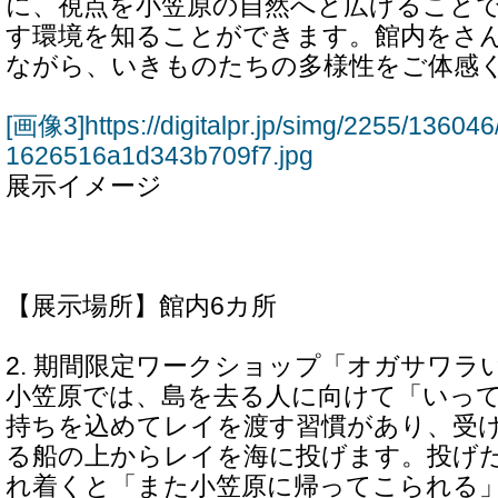
に、視点を小笠原の自然へと広げること
す環境を知ることができます。館内をさ
ながら、いきものたちの多様性をご体感
[画像3]https://digitalpr.jp/simg/2255/136
1626516a1d343b709f7.jpg
展示イメージ
【展示場所】館内6カ所
2. 期間限定ワークショップ「オガサワラ
小笠原では、島を去る人に向けて「いっ
持ちを込めてレイを渡す習慣があり、受
る船の上からレイを海に投げます。投げ
れ着くと「また小笠原に帰ってこられる