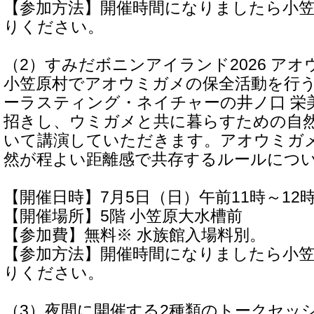
【参加方法】開催時間になりましたら小
りください。
（2）すみだボニンアイランド2026 ア
小笠原村でアオウミガメの保全活動を行う
ーラスティング・ネイチャーの井ノ口 栄
招きし、ウミガメと共に暮らすための自
いて講演していただきます。アオウミガ
然が程よい距離感で共存するルールにつ
【開催日時】7月5日（日）午前11時～12
【開催場所】5階 小笠原大水槽前
【参加費】無料※ 水族館入場料別。
【参加方法】開催時間になりましたら小
りください。
（3）夜間に開催する2種類のトークセッ