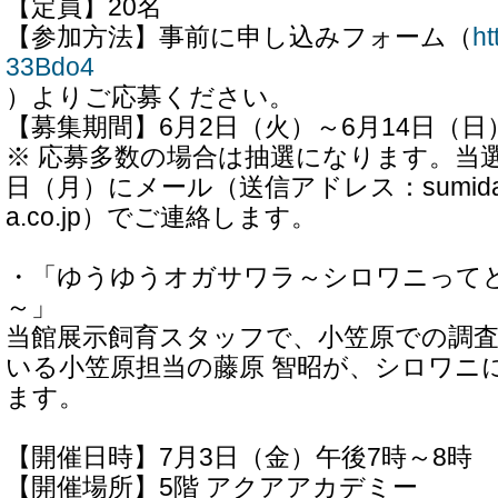
【定員】20名
【参加方法】事前に申し込みフォーム（
ht
33Bdo4
）よりご応募ください。
【募集期間】6月2日（火）～6月14日（日
※ 応募多数の場合は抽選になります。当選
日（月）にメール（送信アドレス：sumida-acti
a.co.jp）でご連絡します。
・「ゆうゆうオガサワラ～シロワニって
～」
当館展示飼育スタッフで、小笠原での調
いる小笠原担当の藤原 智昭が、シロワニ
ます。
【開催日時】7月3日（金）午後7時～8時
【開催場所】5階 アクアアカデミー