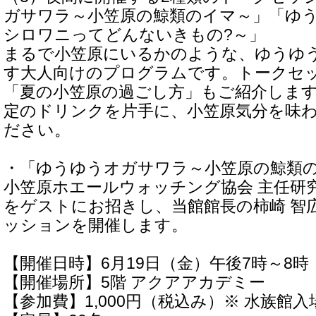
ガサワラ～小笠原の鯨類のイマ～」「ゆ
シロワニってどんないきもの?～」
まるで小笠原にいるかのような、ゆうゆ
す大人向けのプログラムです。トークセ
「夏の小笠原の過ごし方」もご紹介しま
定のドリンクを片手に、小笠原気分を味
ださい。
・「ゆうゆうオガサワラ～小笠原の鯨類
小笠原ホエールウォッチング協会 主任研
をゲストにお招きし、当館館長の柿崎 智
ッションを開催します。
【開催日時】6月19日（金）午後7時～8時
【開催場所】5階 アクアアカデミー
【参加費】1,000円（税込み）※ 水族館