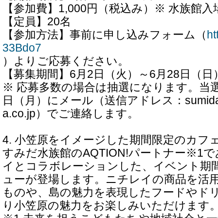
【参加費】1,000円（税込み）※ 水族館
【定員】20名
【参加方法】事前に申し込みフォーム（
ht
33Bdo7
）よりご応募ください。
【募集期間】6月2日（火）～6月28日（日
※ 応募多数の場合は抽選になります。当選
日（月）にメール（送信アドレス：sumida-acti
a.co.jp）でご連絡します。
4. 小笠原をイメージした期間限定のカフ
すみだ水族館のAQTION!パートナー※1
イとコラボレーションした、イベント期
ューが登場します。ニチレイの商品を活
ものや、島の魅力を表現したフードやド
り小笠原の魅力をお楽しみいただけます