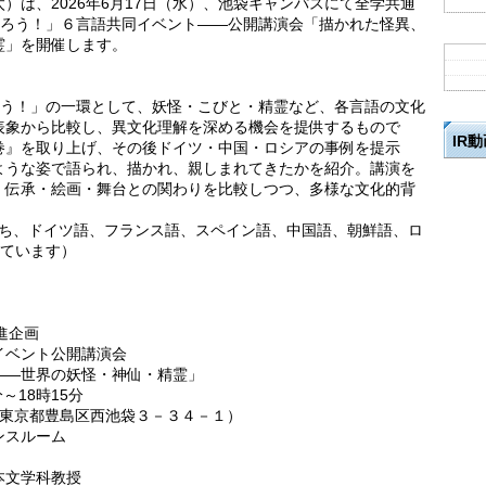
）は、2026年6月17日（水）、池袋キャンパスにて全学共通
知ろう！」６言語共同イベント——公開講演会「描かれた怪異、
霊」を開催します。
ろう！」の一環として、妖怪・こびと・精霊など、各言語の文化
表象から比較し、異文化理解を深める機会を提供するもので
IR
巻』を取り上げ、その後ドイツ・中国・ロシアの事例を提示
ような姿で語られ、描かれ、親しまれてきたかを紹介。講演を
・伝承・絵画・舞台との関わりを比較しつつ、多様な文化的背
うち、ドイツ語、フランス語、スペイン語、中国語、朝鮮語、ロ
しています）
進企画
ベント公開講演会
世界の妖怪・神仙・精霊」
分～18時15分
東京都豊島区西池袋３－３４－１）
スルーム
文学科教授