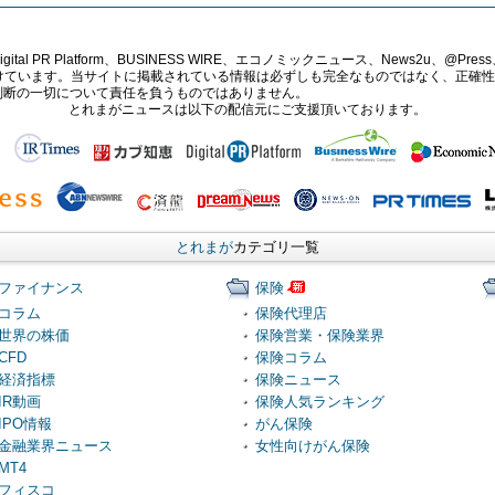
PR Platform、BUSINESS WIRE、エコノミックニュース、News2u、@Press、
報提供を受けています。当サイトに掲載されている情報は必ずしも完全なものではなく、正
判断の一切について責任を負うものではありません。
とれまがニュースは以下の配信元にご支援頂いております。
とれまが
カテゴリ一覧
ファイナンス
保険
コラム
保険代理店
世界の株価
保険営業・保険業界
CFD
保険コラム
経済指標
保険ニュース
IR動画
保険人気ランキング
IPO情報
がん保険
金融業界ニュース
女性向けがん保険
MT4
フィスコ