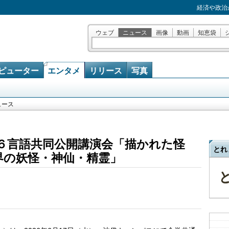
経済や政治
ウェブ
ニュース
画像
動画
知恵袋
ピューター
エンタメ
リリース
写真
ュース
！６言語共同公開講演会「描かれた怪
とれ
界の妖怪・神仙・精霊」