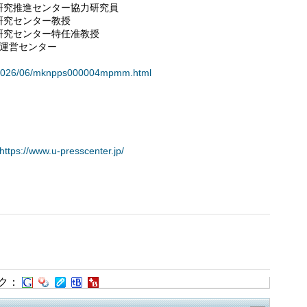
推進センター協力研究員
究センター教授
センター特任准教授
ム運営センター
ts/2026/06/mknpps000004mpmm.html
https://www.u-presscenter.jp/
ク：