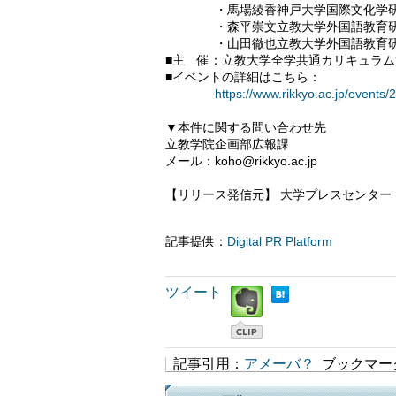
・馬場綾香神戸大学国際文化学研究
・森平崇文立教大学外国語教育研
・山田徹也立教大学外国語教育研究
■主 催：立教大学全学共通カリキュラ
■イベントの詳細はこちら：
https://www.rikkyo.ac.jp/even
▼本件に関する問い合わせ先
立教学院企画部広報課
メール：koho@rikkyo.ac.jp
【リリース発信元】 大学プレスセンター
記事提供：
Digital PR Platform
ツイート
記事引用：
アメーバ？
ブックマー