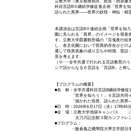
立教大学（東京都豊島区、総長：西原廉太
科目言語B※継続学修促進企画「世界を
語られた異界——世界の妖怪・神仙・精
本講演会は言語B※連続企画「世界を知
圏に見られる「異界」のイメージを視覚
す。立教大学図書館所蔵の『百鬼夜行絵
し、各文化圏において怪異的存在がどの
通して怪異表象の成り立ちや特徴、昔話
景を考えます。
（※･･･全学共通で行われる言語教育の
シア語からなる６言語を「言語B」と称
【プログラムの概要】
■名 称：全学共通科目言語B継続学修促
「世界を知ろう！」６言語共同イ
「描かれた怪異、語られた異界——
■日 時：2026年6月17日（水）17時45
■会 場：立教大学池袋キャンパス （
太刀川記念館３階カンファレン
■プログラム：
・飯倉義之國學院大學文学部日本