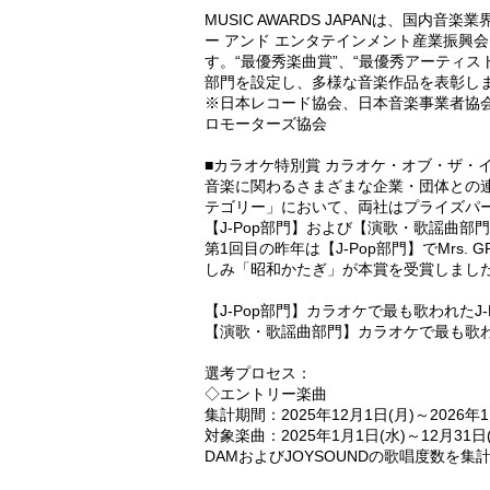
MUSIC AWARDS JAPANは、国
ー アンド エンタテインメント産業振興会
す。“最優秀楽曲賞”、“最優秀アーティス
部門を設定し、多様な音楽作品を表彰し
※日本レコード協会、日本音楽事業者協
ロモーターズ協会
■カラオケ特別賞 カラオケ・オブ・ザ・イヤー po
音楽に関わるさまざまな企業・団体との
テゴリー」において、両社はプライズパ
【J-Pop部門】および【演歌・歌謡曲
第1回目の昨年は【J-Pop部門】でMrs.
しみ「昭和かたぎ」が本賞を受賞しまし
【J-Pop部門】カラオケで最も歌われたJ-
【演歌・歌謡曲部門】カラオケで最も歌
選考プロセス：
◇エントリー楽曲
集計期間：2025年12月1日(月)～2026年1
対象楽曲：2025年1月1日(水)～12月3
DAMおよびJOYSOUNDの歌唱度数を集