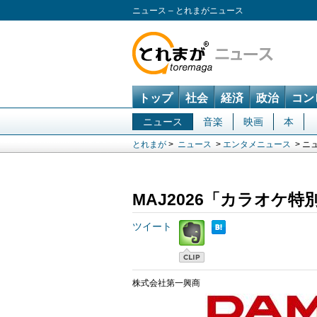
ニュース – とれまがニュース
トップ
社会
経済
政治
コン
ニュース
音楽
映画
本
とれまが
>
ニュース
>
エンタメニュース
> ニ
MAJ2026「カラオケ
ツイート
株式会社第一興商