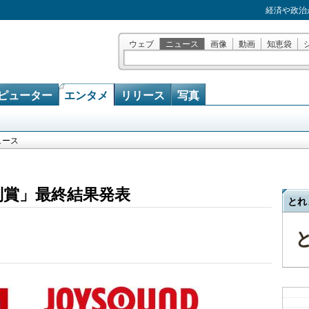
経済や政治
ウェブ
ニュース
画像
動画
知恵袋
ピューター
エンタメ
リリース
写真
ュース
特別賞」最終結果発表
とれ