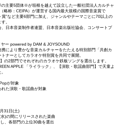
内音楽業界の主要5団体※が垣根を越えて設立した一般社団法人カルチャ
（略称：CEIPA）が運営する国内最大規模の国際音楽賞で
ト賞”など主要6部門に加え、ジャンルやテーマごとに70以上の
ます。
会、日本音楽制作者連盟、日本音楽出版社協会、コンサートプ
wered by DAM & JOYSOUND
連携により豊かな音楽カルチャーをたたえる特別部門「共創カ
ートナーとしてカラオケ特別賞を共同で展開。
部門】の2部門でそれぞれのカラオケ鉄板ソングを選出します。
 GREEN APPLE 「ライラック」、【演歌・歌謡曲部門】で天童よ
た。
Popが対象
われた演歌・歌謡曲が対象
月31日(土)
1日(水)の間にリリースされた楽曲
計し、各部門の上位30曲を選出