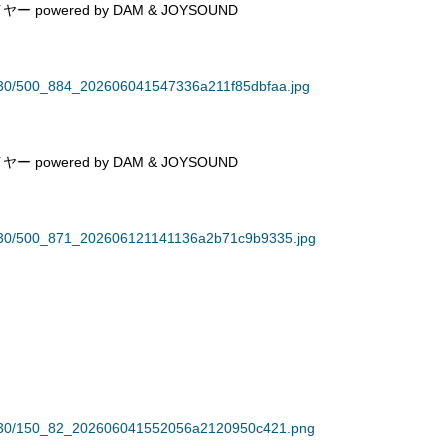
wered by DAM & JOYSOUND
36330/500_884_202606041547336a211f85dbfaa.jpg
wered by DAM & JOYSOUND
36330/500_871_202606121141136a2b71c9b9335.jpg
136330/150_82_202606041552056a2120950c421.png