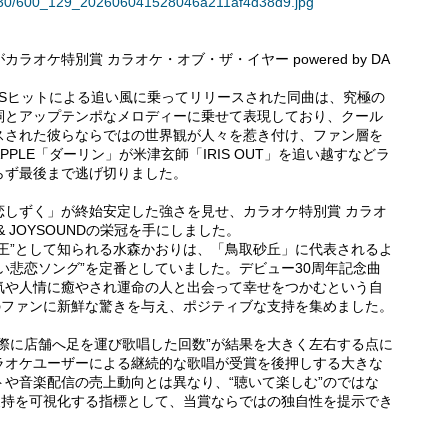
36330/600_129_202606041528046a211af4d38d9.jpg
カラオケ特別賞 カラオケ・オブ・ザ・イヤー powered by DA
NSヒットによる追い風に乗ってリリースされた同曲は、究極の
詞とアップテンポなメロディーに乗せて表現しており、クール
スされた彼らならではの世界観が人々を惹き付け、ファン層を
 APPLE「ダーリン」が米津玄師「IRIS OUT」を追い越すなどラ
らず最後まで逃げ切りました。
恋しずく」が終始安定した強さを見せ、カラオケ特別賞 カラオ
M & JOYSOUNDの栄冠を手にしました。
王”として知られる水森かおりは、「鳥取砂丘」に代表されるよ
い悲恋ソング”を定番としていました。デビュー30周年記念曲
気や人情に癒やされ運命の人と出会って幸せをつかむという自
のファンに新鮮な驚きを与え、ポジティブな支持を集めました。
際に店舗へ足を運び歌唱した回数”が結果を大きく左右する点に
ラオケユーザーによる継続的な歌唱が受賞を後押しする大きな
や音楽配信の売上動向とは異なり、“聴いて楽しむ”のではな
支持を可視化する指標として、当賞ならではの独自性を提示でき