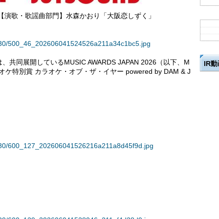
！」 【演歌・歌謡曲部門】水森かおり「大阪恋しずく」
36330/500_46_202606041524526a211a34c1bc5.jpg
展開しているMUSIC AWARDS JAPAN 2026（以下、M
IR
特別賞 カラオケ・オブ・ザ・イヤー powered by DAM & J
36330/600_127_202606041526216a211a8d45f9d.jpg