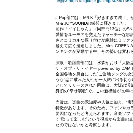
[画像3]https://digitalpr.jp/simg/3054/1
J-Pop部門は、M!LK「好きすぎて滅！」が
M & JOYSOUNDの栄誉に輝きました。
前作「イイじゃん」（同部門13位）のS
愛情をユーモアを交えたキャッチーな歌
さとコミカルな振り付けが絶妙にミック
越えて広く浸透しました。Mrs. GREEN
ンキングが変動する中、その勢いは変わ
演歌・歌謡曲部門は、水森かおり「大阪
ケ・オブ・ザ・イヤー powered by DA
全国各地を舞台にした“ご当地ソングの女
うな“恋に破れた女性が一人旅に出る切な
としてリリースされた同曲は、大阪の活
身初の“幸せ演歌”で、この新機軸が長年
当賞は、楽曲の認知度や人気に加え、“実
特徴があります。そのため、ファンやカ
要因になったと考えられます。音楽ソフト
く“歌って楽しむ”という視点から楽曲の
たのではないかと考察します。