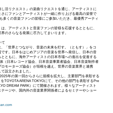
推し活リクエスト』の楽曲リクエストを通じ、アーティストに
まさにファンとアーティストが一緒に作り上げる最高の栄誉で
2026」でも多くの音楽ファンの皆様にご参加いただき、最優秀アーティ
』は、アーティストと音楽ファンの皆様を応援するとともに、
業界のさらなる発展に尽力してまいります。
ついて
MAJ）は、「世界とつながり、音楽の未来を灯す。（ともす）」をコ
賞です。日本をはじめアジアの音楽を世界へ発信し、日本の音
るとともに、海外アーティストの日本市場への進出を促進する
団体（日本レコード協会、日本音楽事業者協会、日本音楽制作者
プロモーターズ協会）が垣根を越え、世界の音楽業界と連携
して設立されました。
26」は、2025年の第一回からさらに規模を拡大し、主要部門を表彰する
トをTOYOTA ARENA TOKYOにて、その他の部門を表彰するPre
（TOKYO DREAM PARK）にて開催されます。様々なアーティスト
ステージや、国内外の音楽業界関係者によるセミナーやショー
pan.com