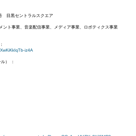
号 目黒セントラルスクエア
ンメント事業、音楽配信事業、メディア事業、ロボティクス事業
）：
kXwKiKkIqTb-iz4A
ール） ：