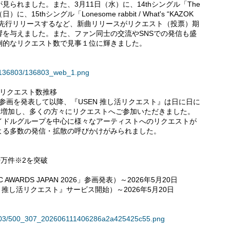
られました。また、3月11日（水）に、14thシングル「The
日）に、15thシングル「Lonesome rabbit / What's “KAZOK
U”?」を先行リリースするなど、新曲リリースがリクエスト（投票）期
を与えました。また、ファン同士の交流やSNSでの発信も盛
倒的なリクエスト数で見事１位に輝きました。
04/136803/136803_web_1.png
・リクエスト数推移
26」への参画を発表して以降、『USEN 推し活リクエスト』は日に日に
1増加し、多くの方々にリクエストへご参加いただきました。
ドルグループを中心に様々なアーティストへのリクエストが
よる多数の発信・拡散の呼びかけがみられました。
0万件※2を突破
 AWARDS JAPAN 2026」参画発表）～2026年5月20日
EN 推し活リクエスト』サービス開始）～2026年5月20日
136803/500_307_202606111406286a2a425425c55.png