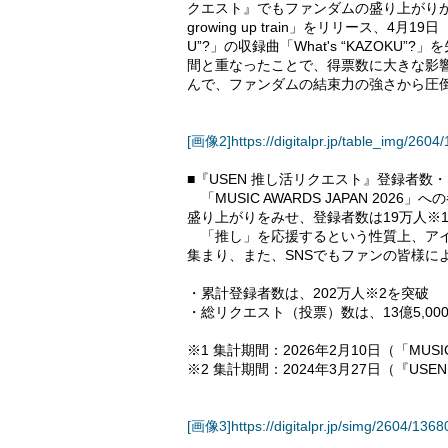
クエスト』でもファンダムの盛り上がりが見
growing up train」をリリース、4月19日（
U”?」の収録曲「What's “KAZOK
間と重なったことで、得票数に大きな影響
んで、ファンダムの結束力の強さから圧
[画像2]https://digitalpr.jp/table_img/26
■『USEN 推し活リクエスト』登録者数
「MUSIC AWARDS JAPAN 20
盛り上がりをみせ、登録者数は19万人※
「推し」を応援するという性質上、アイ
集まり、また、SNSでもファンの皆様に
・累計登録者数は、202万人※2を突破
・総リクエスト（投票）数は、13億5,00
※1 集計期間：2026年2月10日（「MUSIC
※2 集計期間：2024年3月27日（『US
[画像3]https://digitalpr.jp/simg/2604/