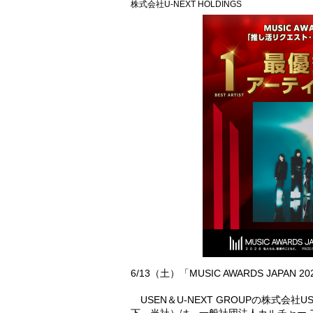
株式会社U-NEXT HOLDINGS
6/13（土）「MUSIC AWARDS JAPAN 202
USEN＆U-NEXT GROUPの株式会