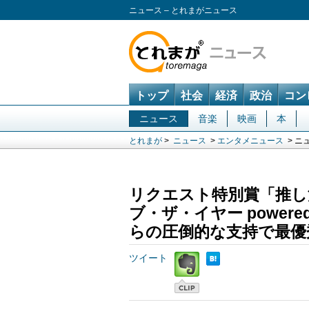
ニュース – とれまがニュース
トップ
社会
経済
政治
コン
ニュース
音楽
映画
本
とれまが
>
ニュース
>
エンタメニュース
> ニ
リクエスト特別賞「推し
ブ・ザ・イヤー powere
らの圧倒的な支持で最優
ツイート