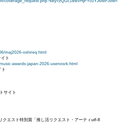
omation/coverage_request.php?key=zQGc1ewVHjPYc0YJ6MP3vw=
/06/maj2026-oshireq.html
サイト
t/music-awards-japan-2026-usenosrk.html
イト
ートサイト