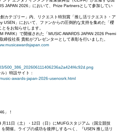
ンド エンタテインメント産業振興会（CEIPA）が主催する国
JAPAN 2026」において、Prize Partnersとして参加してい
共創カテゴリー」内、リクエスト特別賞「推し活リクエスト・ア
 by USEN」において、ファンからの圧倒的な支持を集めた「櫻
ことをお知らせします。
ARK）で開催された「MUSIC AWARDS JAPAN 2026 Premi
社代表取締役社長 貴舩がプレゼンターとして表彰を行いました。
www.musicawardsjapan.com
36803/500_386_202606111406236a2a424f4c92d.png
コール）特設サイト：
t/music-awards-japan-2026-usenosrk.html
46」！
月11日（土）・12日（日）にMUFGスタジアム（国立競技
Y LIVE」を開催。ライブの成功を後押しするべく、『USEN 推し活リ