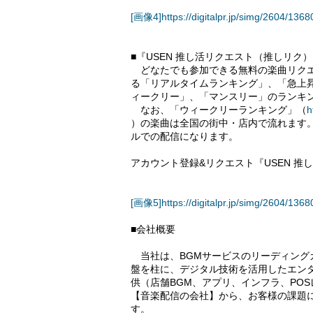
[画像4]https://digitalpr.jp/simg/2604/1
■『USEN 推し活リクエスト（推しリク
どなたでも参加できる無料の楽曲リクエ
る「リアルタイムランキング」、「急上
ィークリー」、「マンスリー」のランキ
なお、「ウィークリーランキング」（
h
）の楽曲は全国の街中・店内で流れます。1
ルでの配信になります。
アカウント登録&リクエスト『USEN 
[画像5]https://digitalpr.jp/simg/2604/
■会社概要
当社は、BGMサービスのリーディング
盤を柱に、デジタル技術を活用したエン
供（店舗BGM、アプリ、インフラ、PO
【音楽配信の会社】から、お客様の課題
す。