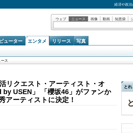
経済や政治
ウェブ
ニュース
画像
動画
知恵袋
ピューター
エンタメ
リリース
写真
ュース
活リクエスト・アーティスト・オ
とれ
d by USEN」 「櫻坂46」がファンか
秀アーティストに決定！