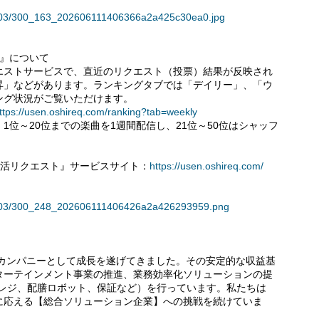
36803/300_163_202606111406366a2a425c30ea0.jpg
）』について
ストサービスで、直近のリクエスト（投票）結果が反映され
昇」などがあります。ランキングタブでは「デイリー」、「ウ
ング状況がご覧いただけます。
ttps://usen.oshireq.com/ranking?tab=weekly
位～20位までの楽曲を1週間配信し、21位～50位はシャッフ
推し活リクエスト』サービスサイト：
https://usen.oshireq.com/
136803/300_248_202606111406426a2a426293959.png
カンパニーとして成長を遂げてきました。その安定的な収益基
ターテインメント事業の推進、業務効率化ソリューションの提
Sレジ、配膳ロボット、保証など）を行っています。私たちは
に応える【総合ソリューション企業】への挑戦を続けていま