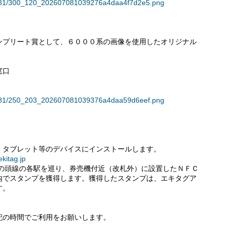
138781/300_120_202607081039276a4daa4f7d2e5.png
ンプリート賞として、６０００系の画像を使用したオリジナル
窓口
138781/250_203_202607081039376a4daa59d6eef.png
・タブレット等のデバイスにインストールします。
ekitag.jp
井の頭線の各駅を巡り、券売機付近（改札外）に設置したＮＦＣ
内でスタンプを獲得します。獲得したスタンプは、エキタグア
す。
記の時間でご利用をお願いします。