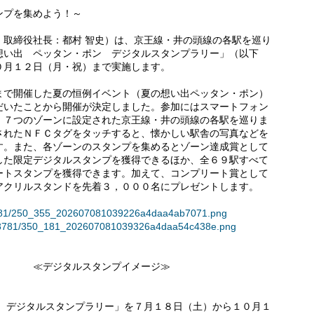
ンプを集めよう！～
、取締役社長：都村 智史）は、京王線・井の頭線の各駅を巡り
想い出 ペッタン・ポン デジタルスタンプラリー」（以下
０月１２日（月・祝）まで実施します。
で開催した夏の恒例イベント（夏の想い出ペッタン・ポン）
だいたことから開催が決定しました。参加にはスマートフォン
、７つのゾーンに設定された京王線・井の頭線の各駅を巡りま
されたＮＦＣタグをタッチすると、懐かしい駅舎の写真などを
す。また、各ゾーンのスタンプを集めるとゾーン達成賞として
した限定デジタルスタンプを獲得できるほか、全６９駅すべて
ートスタンプを獲得できます。加えて、コンプリート賞として
アクリルスタンドを先着３，０００名にプレゼントします。
138781/250_355_202607081039226a4daa4ab7071.png
2/138781/350_181_202607081039326a4daa54c438e.png
デジタルスタンプイメージ≫
ン デジタルスタンプラリー」を７月１８日（土）から１０月１