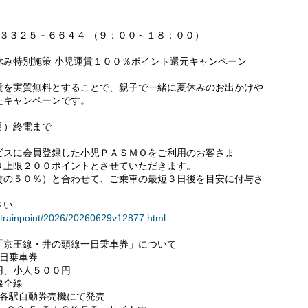
３３２５－６６４４ （９：００～１８：００）
休み特別施策 小児運賃１００％ポイント還元キャンペーン
賃を実質無料とすることで、親子で一緒に夏休みのお出かけや
たキャンペーンです。
月）終電まで
スに会員登録した小児ＰＡＳＭＯをご利用のお客さま
き上限２００ポイントとさせていただきます。
賃の５０％）と合わせて、ご乗車の最短３日後を目安に付与さ
さい
e/trainpoint/2026/20260629v12877.html
「京王線・井の頭線一日乗車券」について
日乗車券
、小人５００円
線全線
駅自動券売機にて発売