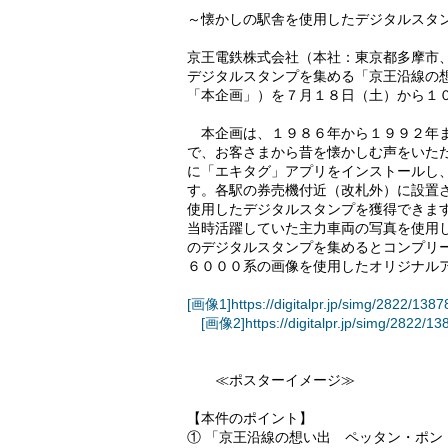
～懐かしの駅舎を使用したデジタルスタ
京王電鉄株式会社（本社：東京都多摩市
デジタルスタンプを集める「京王沿線の
「本企画」）を７月１８日（土）から１
本企画は、１９８６年から１９９２年ま
で、お客さまから昔を懐かしむ声をいた
に「エキタグ」アプリをインストールし
す。各駅の券売機付近（改札外）に設置
使用したデジタルスタンプを獲得できま
当時活躍していた主力車両の写真を使用
のデジタルスタンプを集めるとコンプリ
６０００系の画像を使用したオリジナル
[画像1]https://digitalpr.jp/simg/2822/
[画像2]https://digitalpr.jp/simg/282
≪ポスターイメージ≫ ≪
【本件のポイント】
① 「京王沿線の想い出 ペッタン・ポ