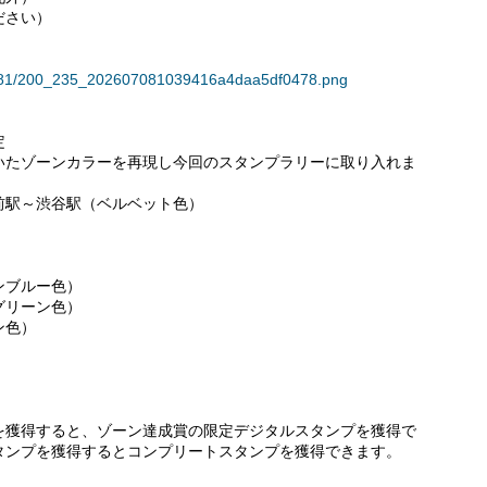
ださい）
138781/200_235_202607081039416a4daa5df0478.png
定
いたゾーンカラーを再現し今回のスタンプラリーに取り入れま
前駅～渋谷駅（ベルベット色）
）
ンブルー色）
グリーン色）
ン色）
を獲得すると、ゾーン達成賞の限定デジタルスタンプを獲得で
タンプを獲得するとコンプリートスタンプを獲得できます。