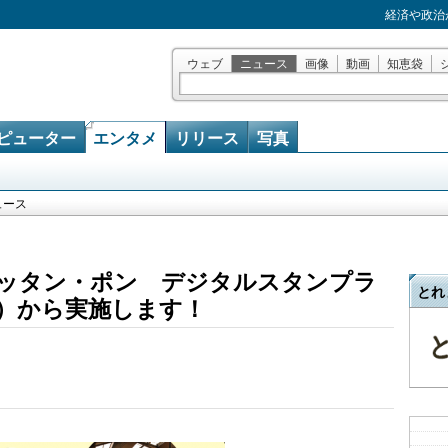
経済や政治
ウェブ
ニュース
画像
動画
知恵袋
ピューター
エンタメ
リリース
写真
ュース
ッタン・ポン デジタルスタンプラ
とれ
）から実施します！