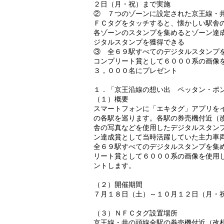
２日（月・祝）まで実施
② ７つのゾーンに設定された京王線・
ＦＣタグをタッチすると、懐かしい駅舎
各ゾーンのスタンプを集めるとゾーン達
ジタルスタンプを獲得できる
③ 全６９駅すべてのデジタルスタンプ
コンプリート賞として６０００系の画像
３，０００名にプレゼント
１．「京王沿線の想い出 ペッタン・ポ
（１）概要
スマートフォンに「エキタグ」アプリを
の各駅を巡ります。各駅の券売機付近（
舎の写真などを使用したデジタルスタン
ン達成賞として当時活躍していた主力車
全６９駅すべてのデジタルスタンプを集
リート賞として６０００系の画像を使用
ントします。
（２）開催期間
７月１８日（土）～１０月１２日（
（３）ＮＦＣタグ設置場所
京王線・井の頭線全駅の券売機付近（改