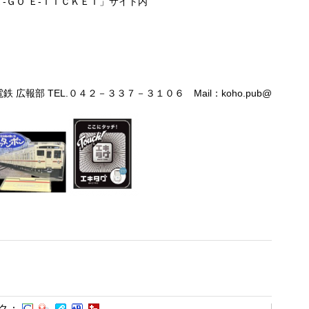
 Ｅ-ＴＩＣＫＥＴ」サイト内
報部 TEL.０４２－３３７－３１０６ Mail：koho.pub@
ク：