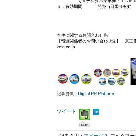
ＱＲデジタル乗車券「ＴＡＭａ-ＧＯ
５．有効期間 発売当日限り有効
本件に関するお問合わせ先
【報道関係者のお問い合わせ先】 京王電鉄 広
keio.co.jp
記事提供：
Digital PR Platform
ツイート
記事引用：
アメーバ？
ブックマー