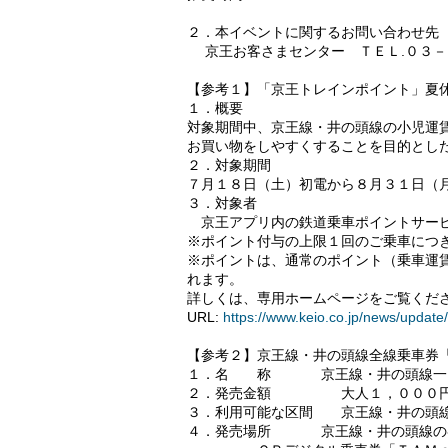
２．本イベントに関するお問い合わせ先
京王お客さまセンター ＴＥＬ.０３－
【参考１】「京王トレインポイント」夏
１．概要
対象期間中、京王線・井の頭線の小児運
お買い物をしやすくすることを目的とし
２．対象期間
７月１８日（土）初電から８月３１日（
３．対象者
京王アプリ内の鉄道乗車ポイントサービ
※ポイント付与の上限１回のご乗車につ
※ポイントは、通常のポイント（乗車運
れます。
詳しくは、専用ホームページをご覧くだ
URL:
https://www.keio.co.jp/news/updat
【参考２】京王線・井の頭線全線乗車券
１．名 称 京王線・井の頭線一
２．発売金額 大人１，０００円
３．利用可能な区間 京王線・井の頭
４．発売場所 京王線・井の頭線の各