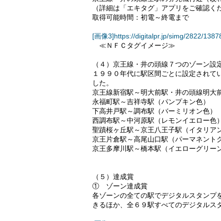
（詳細は「エキタグ」アプリをご確認く
取得可能時間：初電～終電まで
[画像3]https://digitalpr.jp/simg/2822/
≪ＮＦＣタグイメージ≫
（４）京王線・井の頭線７つのゾーン設
１９９０年代に駅区間ごとに設定されて
した。
京王線新宿駅～明大前駅・井の頭線明大
永福町駅～吉祥寺駅（パンプキン色）
下高井戸駅～調布駅（バーミリオン色）
西調布駅～中河原駅（レモンイエロー色
聖蹟桜ヶ丘駅～京王八王子駅（イタリア
京王片倉駅～高尾山口駅（パーマネント
京王多摩川駅～橋本駅（イエローグリー
（５）達成賞
① ゾーン達成賞
各ゾーンの全ての駅でデジタルスタンプ
きるほか、全６９駅すべてのデジタルス