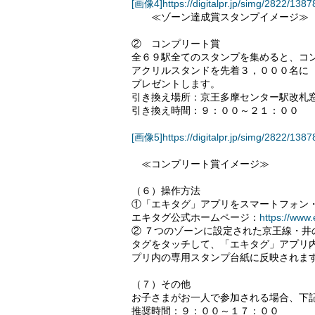
[画像4]https://digitalpr.jp/simg/2822/
≪ゾーン達成賞スタンプイメージ≫
② コンプリート賞
全６９駅全てのスタンプを集めると、コ
アクリルスタンドを先着３，０００名に
プレゼントします。
引き換え場所：京王多摩センター駅改札
引き換え時間：９：００～２１：００
[画像5]https://digitalpr.jp/simg/2822/
≪コンプリート賞イメージ≫
（６）操作方法
①「エキタグ」アプリをスマートフォン
エキタグ公式ホームページ：
https://www.
② ７つのゾーンに設定された京王線・
タグをタッチして、「エキタグ」アプリ
プリ内の専用スタンプ台紙に反映されま
（７）その他
お子さまがお一人で参加される場合、下
推奨時間：９：００～１７：００