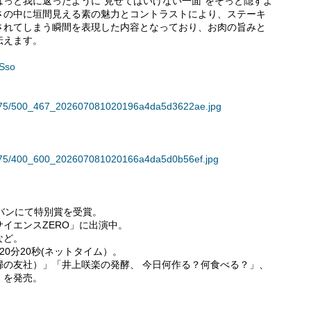
っと我に返ったように“見せてはいけない一面”をそっと隠すよ
さの中に垣間見える素の魅力とコントラストにより、ステーキ
されてしまう瞬間を表現した内容となっており、お肉の旨みと
伝えます。
ESso
138775/500_467_202607081020196a4da5d3622ae.jpg
38775/400_600_202607081020166a4da5d0b56ef.jpg
バンにて特別賞を受賞。
サイエンスZERO」に出演中。
など。
0分20秒(ネットタイム）。
婦の友社）」「井上咲楽の発酵、 今日何作る？何食べる？」、
」を発売。