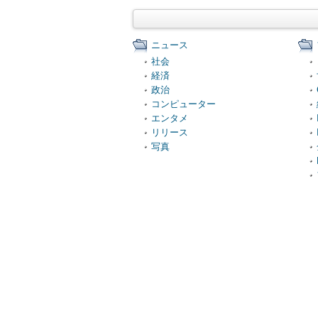
ニュース
社会
経済
政治
コンピューター
エンタメ
リリース
写真
便利ツール
知恵袋
小児科・産婦人科
保育園・幼稚園