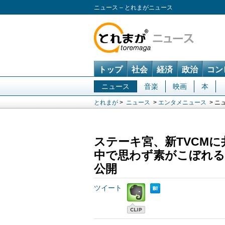
ニュース – とれまがニュース
トップ
社会
経済
政治
コン
ニュース
音楽
映画
本
とれまが
>
ニュース
>
エンタメニュース
> ニ
ステーキ宮、新TVCM
中で思わず素がこぼれる
公開
ツイート