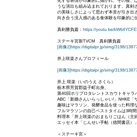
化する表情が印象的に描かれ、その後、は
うな演出も組み込まれております。真剣
の美味しさによって思わず本音が引き出
向き合う没入感のある食体験を印象的に
真剣勝負篇：
https://youtu.be/kW64YCF
ステーキ宮新TVCM 真剣勝負篇
[画像2]https://digitalpr.jp/simg/3198/
井上咲楽さんプロフィール
[画像3]https://digitalpr.jp/simg/3198/1
井上 咲楽（いのうえ さくら）
栃木県芳賀郡益子町出身。
第40回ホリプロタレントスカウトキャラ
ABC「新婚さんいらっしゃい!」NHKE「
趣味はマラソン、発酵食品を使った料理
フルマラソンの自己ベストタイムは3時間2
料理本「井上咲楽のおまもりごはん（主
エッセイ本「じんせい手帖（徳間書店）
＜ステーキ宮＞