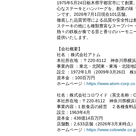
1975年5月24日栃木県宇都宮市にて
心なステーキとハンバーグを、創業の味
ンです。2026年7月1日現在101店舗。
徹底した品質管理による品質や安全性は
ステーキの他にも種類豊富なスープバー
熱々の鉄板が奏でる音と香りのハーモニ
提供いたします。
【会社概要】
社名 ：株式会社アトム
本社所在地 ：〒220-8112 神奈川県横
事業内容 ：東北・北関東・東海・北陸地
設立 ：1972年1月（2009年3月26日
資本金 ：100百万円
ホームページ：
https://www.atom-corp.co.
社名：株式会社コロワイド（英文名称：COLOW
本社所在地：〒220-8112 神奈川県横浜
事業内容：1.飲食店の経営 2.各種食
設立：1963年4月
資本金：438億14百万円
店舗数：2,633店舗（2026年3月末時点）
ホームページ：
https://www.colowide.co.jp