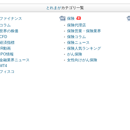
とれまが
カテゴリ一覧
ファイナンス
保険
コラム
保険代理店
世界の株価
保険営業・保険業界
CFD
保険コラム
経済指標
保険ニュース
IR動画
保険人気ランキング
IPO情報
がん保険
金融業界ニュース
女性向けがん保険
MT4
フィスコ
スペシャルタイアップコンテンツ
カブドットコム証券の魅力
便利ツール・IDサービス・広告サービス・法人サービス・その他
IDサービス
広告サービス
コミュ
アドバック（ADVack）
継続型のアフィリエイトで副収入
グラフランキング
アンケート
法人向けサービス