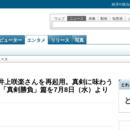
経済や政治
ウェブ
ニュース
画像
動画
知恵袋
ピューター
エンタメ
リリース
写真
ュース
に井上咲楽さんを再起用。真剣に味わう
とれ
「真剣勝負」篇を7月8日（水）より