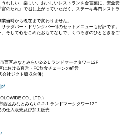
創業。うれしい、楽しい、おいしいレストランを合言葉に、安全安
『宮のたれ』で召し上がっていただく、ステーキ専門レストラ
創業当時から現在まで変わりません。
・サラダバー・ドリンクバー付のセットメニューも好評です。
ー、そして心をこめたおもてなしで、くつろぎのひとときをご
浜市西区みなとみらい2-2-1 ランドマークタワー12F
区における直営・FC飲食チェーンの経営
 株式会社ジクト吸収合併）
jp/
IDE CO., LTD.）
市西区みなとみらい2-2-1 ランドマークタワー12F
料品の仕入販売及び加工販売
/