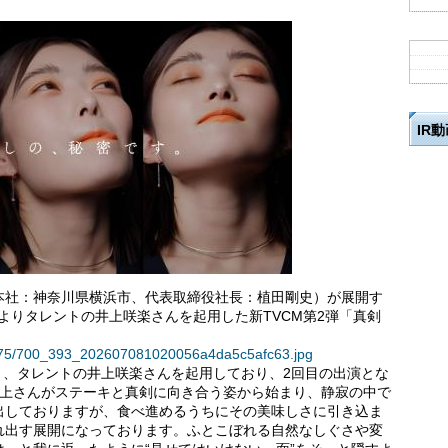
IR
本社：神奈川県横浜市、代表取締役社長：植田剛史）が展開す
）よりタレントの井上咲楽さんを起用した新TVCM第2弾「真剣
38775/700_393_202607081020056a4da5c5afc63.jpg
き、タレントの井上咲楽さんを起用しており、2回目の出演とな
井上さんがステーキと真剣に向き合う姿から始まり、静寂の中で
出しておりますが、食べ進めるうちにその美味しさに引き込ま
れ出す展開になっております。ふとこぼれる自然なしぐさや変