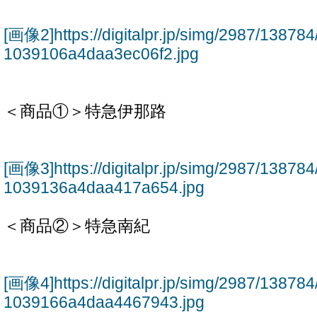
[画像2]https://digitalpr.jp/simg/2987/138
1039106a4daa3ec06f2.jpg
＜商品①＞特急伊那路
[画像3]https://digitalpr.jp/simg/2987/138
1039136a4daa417a654.jpg
＜商品②＞特急南紀
[画像4]https://digitalpr.jp/simg/2987/138
1039166a4daa4467943.jpg