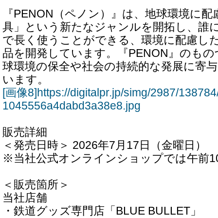
『PENON（ペノン）』は、地球環境に
具」という新たなジャンルを開拓し、誰
で長く使うことができる、環境に配慮し
品を開発しています。『PENON』のも
球環境の保全や社会の持続的な発展に寄
います。
[画像8]https://digitalpr.jp/simg/2987/138
1045556a4dabd3a38e8.jpg
販売詳細
＜発売日時＞ 2026年7月17日（金曜日）
※当社公式オンラインショップでは午前1
＜販売箇所＞
当社店舗
・鉄道グッズ専門店「BLUE BULLET」