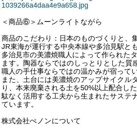
1039266a4daa4e9a658.jpg
＜商品⑥＞ムーンライトながら
商品のこだわり：日本のものづくりと、
JR東海が運行する中央本線や多治見駅と
多治見市の美濃焼職人によって作られた
ます。陶器ならではのしっとりとした質
職人の手仕事ならではの温かみが宿って
また、土台には美濃焼のアップサイクル
り、本来廃棄される土を50%以上配合し
駄なく活用する工夫から生まれたサステ
ています。
株式会社ぺノンについて