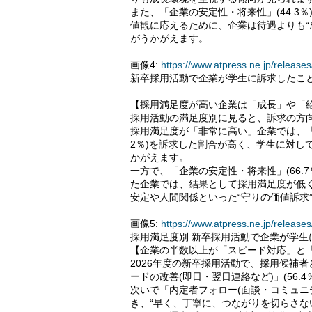
また、「企業の安定性・将来性」(44.3％
値観に応えるために、企業は待遇よりも“
がうかがえます。
画像4:
https://www.atpress.ne.jp/relea
新卒採用活動で企業が学生に訴求したこ
【採用満足度が高い企業は「成長」や「
採用活動の満足度別に見ると、訴求の方
採用満足度が「非常に高い」企業では、「成
2％)を訴求した割合が高く、学生に対し
かがえます。
一方で、「企業の安定性・将来性」(66.7
た企業では、結果として採用満足度が低
安定や人間関係といった“守りの価値訴求
画像5:
https://www.atpress.ne.jp/relea
採用満足度別 新卒採用活動で企業が学生
【企業の半数以上が「スピード対応」と
2026年度の新卒採用活動で、採用候補
ードの改善(即日・翌日連絡など)」(56.4
次いで「内定者フォロー(面談・コミュニティ
き、“早く、丁寧に、つながりを切らさな