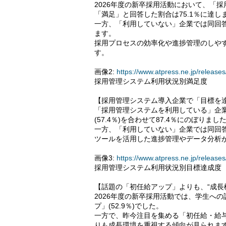
2026年度の新卒採用活動において、「
「満足」と回答した割合は75.1％に達し
一方、「利用していない」企業では同回答
ます。
採用プロセスの効率化や進捗管理のしや
す。
画像2:
https://www.atpress.ne.jp/relea
採用管理システム利用状況別満足度
【採用管理システム導入企業で「目標を
「採用管理システムを利用している」企業
(57.4％)を合わせて87.4％にのぼりまし
一方、「利用していない」企業では同回答
ツールを活用した進捗管理やデータ分析
画像3:
https://www.atpress.ne.jp/relea
採用管理システム利用状況別目標達成度
【話題の「初任給アップ」よりも、“成長
2026年度の新卒採用活動では、学生へ
プ」(52.9％)でした。
一方で、昨今注目を集める「初任給・給与
りも成長環境を重視する傾向が見られま