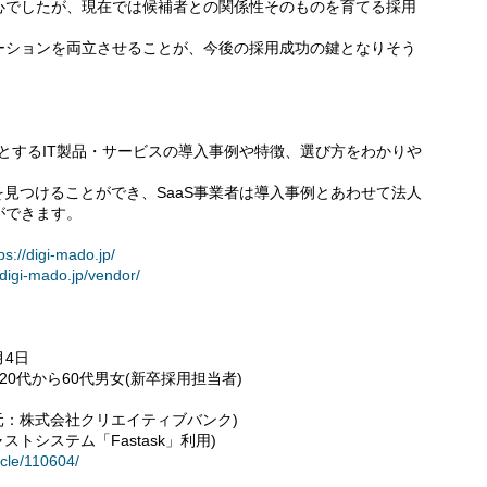
心でしたが、現在では候補者との関係性そのものを育てる採用
ーションを両立させることが、今後の採用成功の鍵となりそう
めとするIT製品・サービスの導入事例や特徴、選び方をわかりや
を見つけることができ、SaaS事業者は導入事例とあわせて法人
ができます。
ps://digi-mado.jp/
/digi-mado.jp/vendor/
月4日
0代から60代男女(新卒採用担当者)
元：株式会社クリエイティブバンク)
トシステム「Fastask」利用)
ticle/110604/