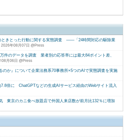
のときとった行動に関する実態調査 ――「24時間対応の駆除業
2026年08月07日 @Press
12万件のデータを調査 業者別の応答率には最大84ポイント差、
年08月06日 @Press
るのか』について企業法務系70事務所×5つのAIで実態調査を実施
7.8倍に ChatGPTなどの生成AIサービス経由のWebサイト流入
気 東京のカニ食べ放題店で外国人来店数が前月比132％に増加