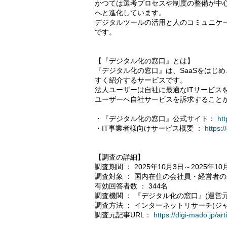
かつては選考プロセスや制度の整備が中
へと進化しています。
デジタルツールの活用と人のコミュニケ
です。
【『デジタル化の窓口』とは】
『デジタル化の窓口』は、SaaSをはじ
すく紹介するサービスです。
法人ユーザーは自社に最適なITサービス
ユーザーへ自社サービスを訴求すること
・『デジタル化の窓口』公式サイト：
htt
・IT事業者様向けサービス概要 ：
https:/
【調査の詳細】
調査期間 ： 2025年10月3日～2025年10
調査対象 ： 国内在住の会社員・経営者の2
有効回答者数 ： 344名
調査機関 ： 『デジタル化の窓口』(運営
調査方法 ： インターネットリサーチ(ジャス
調査元記事URL：
https://digi-mado.jp/ar