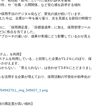
」や「初任給・給与」といった攻めの訴求を重視
来性」や「社風・人間関係」など安心感を訴求する傾向
や採用手法のデジタル化など、変化の波が続いています。
迎えた今は、企業が一年を振り返り、次を見据える節目の時期で
象に、「採用満足度」「目標達成率」に加え、採用管理ツール
ど)に焦点を当てました。
アプローチの違いが、成果や実感にどう影響しているかが見え
ステム」を利用】
ステムを利用している」と回答した企業が71.2％にのぼり、採
うかがえます。
わからない」「答えられない」は合わせて3.8％にとどまりまし
ルを活用する企業が増えており、採用活動の可視化や効率化が
ses/549427/LL_img_549427_1.png
動の満足度が高い傾向】