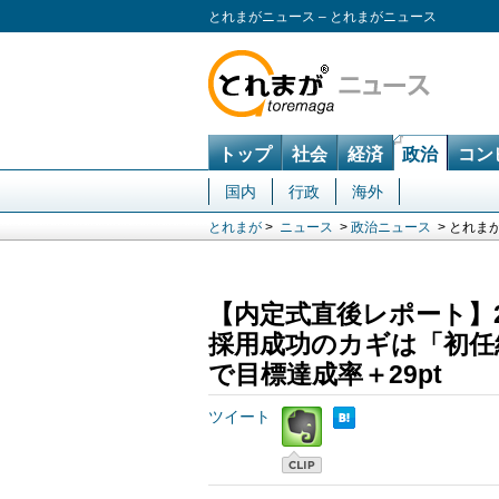
とれまがニュース – とれまがニュース
トップ
社会
経済
政治
コン
国内
行政
海外
とれまが
>
ニュース
>
政治ニュース
> とれま
【内定式直後レポート】
採用成功のカギは「初任
で目標達成率＋29pt
ツイート