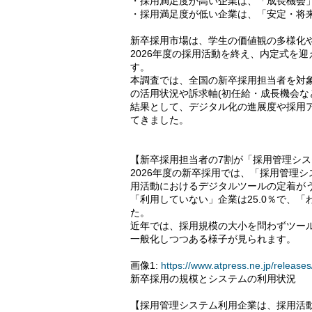
・採用満足度が高い企業は、「成長機会
・採用満足度が低い企業は、「安定・将
新卒採用市場は、学生の価値観の多様化
2026年度の採用活動を終え、内定式を
す。
本調査では、全国の新卒採用担当者を対
の活用状況や訴求軸(初任給・成長機会な
結果として、デジタル化の進展度や採用
てきました。
【新卒採用担当者の7割が「採用管理シ
2026年度の新卒採用では、「採用管理シ
用活動におけるデジタルツールの定着が
「利用していない」企業は25.0％で、「
た。
近年では、採用規模の大小を問わずツー
一般化しつつある様子が見られます。
画像1:
https://www.atpress.ne.jp/relea
新卒採用の規模とシステムの利用状況
【採用管理システム利用企業は、採用活