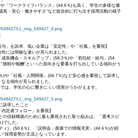
)や「ワークライフバランス」(44.6％)も高く、学生の多様な価
成長・安心・働きやすさ”など総合的に打ち出す採用活動の様子
ses/549427/LL_img_549427_4.png
と
給与」を訴求、低い企業は「安定性」や「社風」を重視】
向性には明確な違いが見られました。
長機会・スキルアップ」(58.3％)や「初任給・給与」(54.
て“挑戦や報酬”といった前向きな要素を打ち出している傾向がう
％)や「社風・人間関係」(66.7％)など安心感を重視して訴求し
くなる傾向が見られました。
”では、学生の心に響きにくい現実がうかがえます。
ses/549427/LL_img_549427_5.png
に訴求したこと
「内定者フォロー」を重視】
者との信頼構築のために最も重視された取り組みは、「選考スピ
％)でした。
)」(50.6％)、「説明会・面接での情報充実」(44.6％)が続
い”採用姿勢が主流となっています。