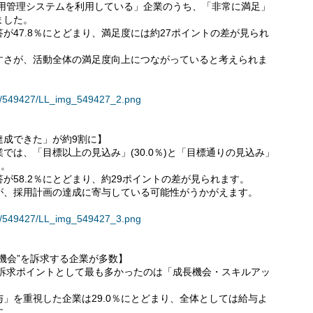
採用管理システムを利用している」企業のうち、「非常に満足」
ました。
が47.8％にとどまり、満足度には約27ポイントの差が見られ
すさが、活動全体の満足度向上につながっていると考えられま
ses/549427/LL_img_549427_2.png
達成できた」が約9割に】
では、「目標以上の見込み」(30.0％)と「目標通りの見込み」
た。
が58.2％にとどまり、約29ポイントの差が見られます。
が、採用計画の達成に寄与している可能性がうかがえます。
ses/549427/LL_img_549427_3.png
機会”を訴求する企業が多数】
の訴求ポイントとして最も多かったのは「成長機会・スキルアッ
」を重視した企業は29.0％にとどまり、全体としては給与よ
す。