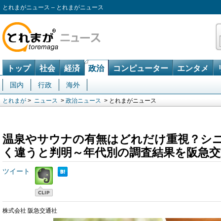
とれまがニュース – とれまがニュース
トップ
社会
経済
政治
コンピューター
エンタメ
国内
行政
海外
とれまが
>
ニュース
>
政治ニュース
> とれまがニュース
温泉やサウナの有無はどれだけ重視？シ
く違うと判明～年代別の調査結果を阪急交
ツイート
株式会社 阪急交通社