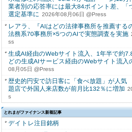
業者別の応答率には最大84ポイント差、「
選定基準に
2026年08月06日 @Press
レアラ、『AIはどの法律事務所を推薦する
法務系70事務所×5つのAIで実態調査を実施
ss
生成AI経由のWebサイト流入、1年半で約7.8
どの生成AIサービス経由のWebサイト流入
08月05日 @Press
歴史的円安で訪日客に「食べ放題」が人気
題店で外国人来店数が前月比132％に増加
2
s
とれまがファイナンス新着記事
デイトレ注目銘柄