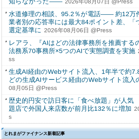
知らなかった――
2026年08月07日 @Press
水道修理の相談、95.2％が電話―― 約1
業者別の応答率には最大84ポイント差、「
選定基準に
2026年08月06日 @Press
レアラ、『AIはどの法律事務所を推薦する
法務系70事務所×5つのAIで実態調査を実施
ss
生成AI経由のWebサイト流入、1年半で約7.8
どの生成AIサービス経由のWebサイト流入
08月05日 @Press
歴史的円安で訪日客に「食べ放題」が人気
題店で外国人来店数が前月比132％に増加
2
s
とれまがファイナンス新着記事