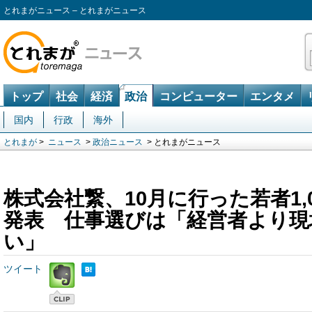
とれまがニュース – とれまがニュース
トップ
社会
経済
政治
コンピューター
エンタメ
国内
行政
海外
とれまが
>
ニュース
>
政治ニュース
> とれまがニュース
株式会社繋、10月に行った若者1,
発表 仕事選びは「経営者より現
い」
ツイート